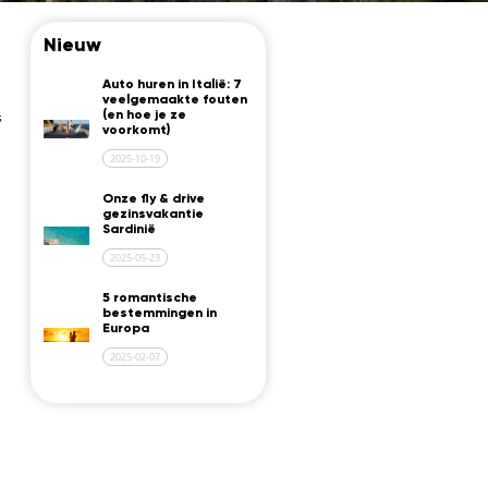
Nieuw
Auto huren in Italië: 7
veelgemaakte fouten
s
(en hoe je ze
voorkomt)
2025-10-19
Onze fly & drive
gezinsvakantie
Sardinië
2025-05-23
5 romantische
bestemmingen in
Europa
2025-02-07