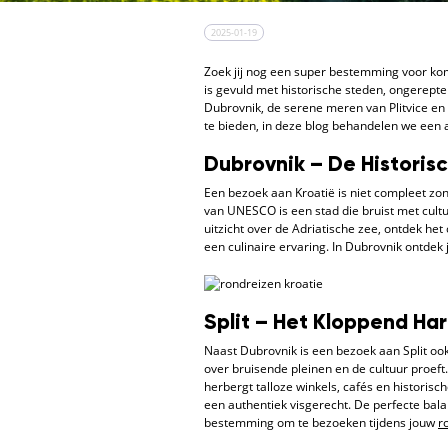
2025-01-19
Zoek jij nog een super bestemming voor kom
is gevuld met historische steden, ongerept
Dubrovnik, de serene meren van Plitvice en 
te bieden, in deze blog behandelen we een a
Dubrovnik – De Historis
Een bezoek aan Kroatië is niet compleet zo
van UNESCO is een stad die bruist met cul
uitzicht over de Adriatische zee, ontdek h
een culinaire ervaring. In Dubrovnik ontde
Split – Het Kloppend Har
Naast Dubrovnik is een bezoek aan Split ook 
over bruisende pleinen en de cultuur proeft.
herbergt talloze winkels, cafés en histori
een authentiek visgerecht. De perfecte balan
bestemming om te bezoeken tijdens jouw
r