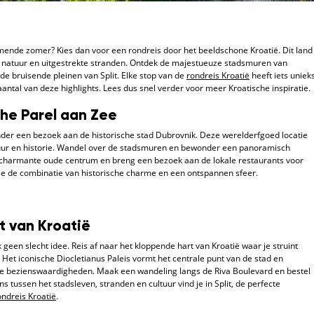
ende zomer? Kies dan voor een rondreis door het beeldschone Kroatië. Dit land
e natuur en uitgestrekte stranden. Ontdek de majestueuze stadsmuren van
de bruisende pleinen van Split. Elke stop van de
rondreis Kroatië
heeft iets uniek
antal van deze highlights. Lees dus snel verder voor meer Kroatische inspiratie.
che Parel aan Zee
nder een bezoek aan de historische stad Dubrovnik. Deze werelderfgoed locatie
tuur en historie. Wandel over de stadsmuren en bewonder een panoramisch
et charmante oude centrum en breng een bezoek aan de lokale restaurants voor
k je de combinatie van historische charme en een ontspannen sfeer.
t van Kroatië
geen slecht idee. Reis af naar het kloppende hart van Kroatië waar je struint
 Het iconische Diocletianus Paleis vormt het centrale punt van de stad en
sche bezienswaardigheden. Maak een wandeling langs de Riva Boulevard en bestel
s tussen het stadsleven, stranden en cultuur vind je in Split, de perfecte
ondreis Kroatië
.