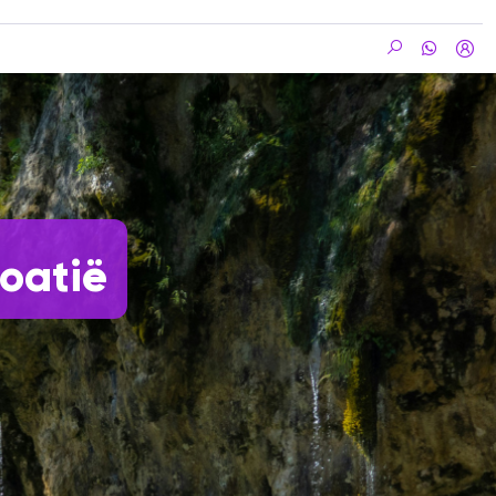
roatië