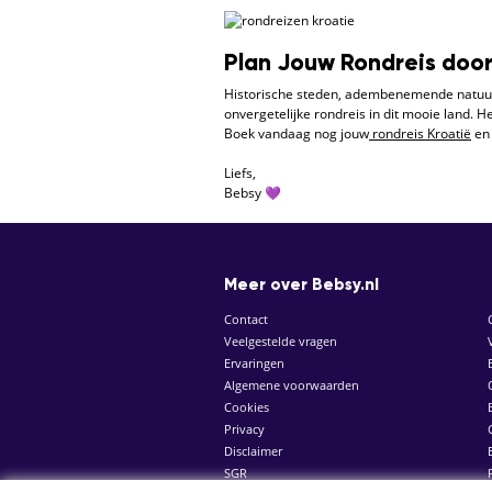
Plan Jouw Rondreis door
Historische steden, adembenemende natuur e
onvergetelijke rondreis in dit mooie land. 
Boek vandaag nog jouw
rondreis Kroatië
en 
Liefs,
Bebsy 💜
Meer over Bebsy.nl
Contact
Veelgestelde vragen
Ervaringen
Algemene voorwaarden
Cookies
Privacy
Disclaimer
SGR