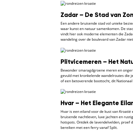
Zadar – De Stad van Zo
Een andere bruisende stad vol unieke bezi
waar kunst en natuur samenkomen. De stad 
vindt hier ook moderne elementen die Zadar
wandeling over de boulevard van Zadar niet
Plitvicemeren – Het Nat
Bewonder smaragdgroene meren en ongerept
gevuld met kronkelende wandelroutes die je
of een betoverende boottocht, dit Nationaal 
Hvar – Het Elegante Eila
Hvar is een eiland voor de kust van Kroatië
bruisende nachtleven, luxe jachten en rusti
hotspots. Ontdek de lavendelvelden, proef 
bereiken met een ferry vanaf Split.