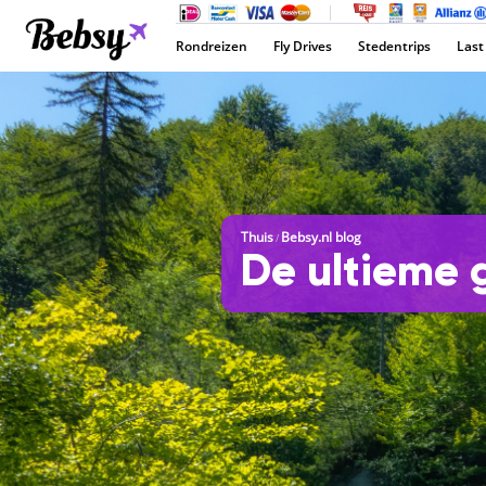
Rondreizen
Fly Drives
Stedentrips
Last
Thuis
Bebsy.nl blog
/
De ultieme g