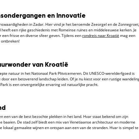
nsondergangen en Innovatie
enswaardigheden in Zadar. Hier vind je het beroemde Zeeorgel en de Zonnegroet
heeft een rijke geschiedenis met Romeinse ruïnes en middeleeuwse kerken. Je
 een frisse en diverse sfeer geven. Tijdens een
rondreis naar Kroatië
mag een
 ontbreken!
uurwonder van Kroatië
e natuur in het Nationaal Park Plitvicemeren. Dit UNESCO-werelderfgoed is
 door een betoverend landschap leiden. Of je nu kiest voor een rustige wandelin
Park is een onvergetelijke ervaring vol natuurlijke pracht.
nd
 en een van de best bezochte plekken in het land. Hvar staat bekend om zijn
ge baaien. De stad zelf biedt een mix van Venetiaanse architectuur en moderne
de lokaal gemaakte wijnen en ontspan aan een van de stranden. Hvar is simpel te