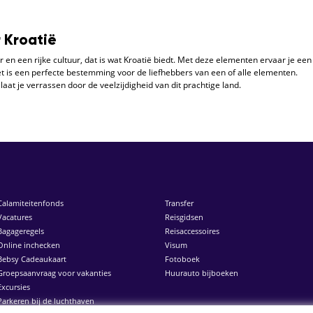
 Kroatië
n een rijke cultuur, dat is wat Kroatië biedt. Met deze elementen ervaar je een
Het is een perfecte bestemming voor de liefhebbers van een of alle elementen.
laat je verrassen door de veelzijdigheid van dit prachtige land.
Calamiteitenfonds
Transfer
Vacatures
Reisgidsen
Bagageregels
Reisaccessoires
Online inchecken
Visum
Bebsy Cadeaukaart
Fotoboek
Groepsaanvraag voor vakanties
Huurauto bijboeken
Excursies
Parkeren bij de luchthaven