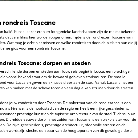
n rondreis Toscane
an Italië. Kunst, lekker eten en fotogenieke landschappen zijn de meest bekende
iets dat vele films hier worden opgenomen. Tijdens de rondreizen Toscane van
den. Wat mag je echt niet missen en welke rondreizen doen de plekken aan die jij
ultieme gids voor een
rondreis Toscane
.
ondreis Toscane: dorpen en steden
verschillende dorpen en steden aan. Jouw reis begint in Lucca, een prachtige
 die vooral bekend staat om de bewaard gebleven stadsmuren. De smalle
end voor Lucca en geven een knusse sfeer aan de stad. Vanuit Lucca is het een
e foto kan maken met de scheve toren en een dagje kan struinen door de straten
ijdens jouw rondreizen door Toscane. De bakermat van de renaissance is een
d als Firenze, is de hoofdstad van de regio en heeft een rijke geschiedenis.
bewonder prachtige kunst en de typische architectuur van de stad. Tijdens jouw
en. Dit middeleeuwse dorp in het zuiden van Toscane is een trekpleister voor de
en. De rijke geschiedenis, prachtige architectuur, sfeervolle straten en de
den wordt zijn slechts een paar van de hoogtepunten van dit geweldige dorp.