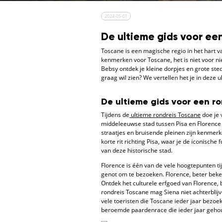
2024-05-01
De ultieme gids voor ee
Toscane is een magische regio in het hart v
kenmerken voor Toscane, het is niet voor n
Bebsy ontdek je kleine dorpjes en grote ste
graag wil zien? We vertellen het je in deze 
De ultieme gids voor een r
Tijdens de
ultieme rondreis Toscane
doe je 
middeleeuwse stad tussen Pisa en Florence
straatjes en bruisende pleinen zijn kenmerk
korte rit richting Pisa, waar je de iconisch
van deze historische stad.
Florence is één van de vele hoogtepunten t
genot om te bezoeken. Florence, beter beken
Ontdek het culturele erfgoed van Florence, 
rondreis Toscane mag Siena niet achterblijv
vele toeristen die Toscane ieder jaar bezoek
beroemde paardenrace die ieder jaar gehou