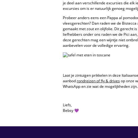
je deel aan verschillende excursies die elk 
excursies om is er natuurlijk genoeg mogeli
Probeer anders eens een Pappa al pomodor
vleesgerechten? Dan raden we de Bistecca a
gemaakt met zout en olijfolie. Dit gerecht is
liefhebbers onder ons raden we de Pici aan, 
deze gerechten mag een wijntje niet ontbre
aanbevelen voor de volledige ervaring.
Laat je zintuigen prikkelen in deze Italiaans
aanbod
rondreizen of fly & drives
op onze we
WhatsApp en zie wat de mogelijkheden zijn.
Liefs,
Bebsy 💜