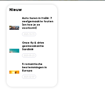
Nieuw
Auto huren in Italië: 7
veelgemaakte fouten
(en hoe je ze
voorkomt)
2025-10-19
Onze fly & drive
gezinsvakantie
Sardinië
2025-05-23
5 romantische
bestemmingen in
Europa
2025-02-07