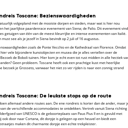
ondreis Toscane: Bezienswaardigheden
atuurlijk volgepland met de mooiste dorpen en steden, maar wat is hier nou
n het jaarlijkse paardenrace evenement van Siena; de Palio. Dit evenement vind
ees getuigen van één van de meest kleurrijke en intense evenementen van Italië.
n must see als je jezelf in Siena bevindt op 2 juli of 16 augustus.
ienswaardigheden zoals de Ponte Vecchio en de Kathedraal van Florence. Omdat
e hier vele bijzondere kunstobjecten en musea die je alles vertellen over de
Bezoek de Boboli tuinen. Hier kom je echt even tot rust midden in alle hectiek va
randen? Geen probleem. Toscane heeft ook een prachtige kust met heerlijke
e bezoek je Grosseto, vanwaar het niet zo ver rijden is naar een zonnig strand
ndreis Toscane: De leukste stops op de route
doen allemaal andere routes aan. De ene rondreis is korter dan de ander, maar j
 van de verschillende accommodaties te ontdekken. Vertrek vanuit Siena richting
relderfgoed van UNESCO is de geboorteplaats van Paus Pius II en is gevuld met
 ook door naar Cortana, dit dorpje is gelegen op een heuvel en biedt een
e straatjes maken dit charmante dorpje een echte trekpleister.