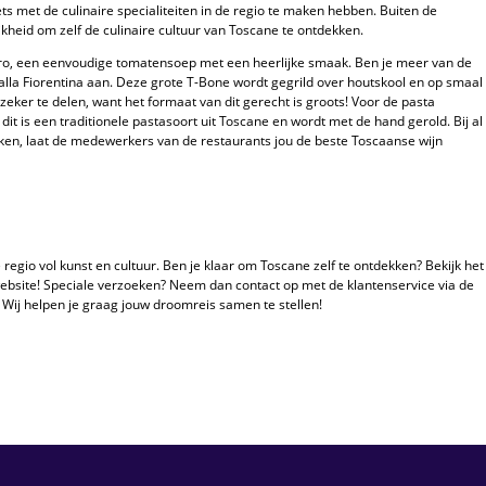
iets met de culinaire specialiteiten in de regio te maken hebben. Buiten de
jkheid om zelf de culinaire cultuur van Toscane te ontdekken.
o, een eenvoudige tomatensoep met een heerlijke smaak. Ben je meer van de
lla Fiorentina aan. Deze grote T-Bone wordt gegrild over houtskool en op smaal
 zeker te delen, want het formaat van dit gerecht is groots! Voor de pasta
dit is een traditionele pastasoort uit Toscane en wordt met de hand gerold. Bij al
ken, laat de medewerkers van de restaurants jou de beste Toscaanse wijn
e regio vol kunst en cultuur. Ben je klaar om Toscane zelf te ontdekken? Bekijk het
bsite! Speciale verzoeken? Neem dan contact op met de klantenservice via de
 Wij helpen je graag jouw droomreis samen te stellen!