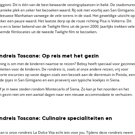
iggioni. Dit is één van de best bewaarde vestingsplaatsen in Italië. De stadsmure
nieke plek en zeker het bezoeken waard. Rij ook niet voorbij aan San Gimigano.
eleeuwse Manhattan vanwege de vele torens in de stad. Het geweldige uitzicht op
er een pauze waard. Het laatste dorp op de route richting Pisa is Volterra. Dit
 en is beter bekend van de Twilight films uit de jaren 2000. Jaarlijks trekken vele
oemde filmlocaties uit de tweede Twilight film te bezoeken.
ndreis Toscane: Op reis met het gezin
ming is om met de kinderen naartoe te reizen? Bebsy heeft speciaal voor gezinne
teiten voor de kinderen. De rondreis is, zoals al onze andere reizen, vrij voor
korte excursies op vaste dagen zoals een bezoek aan de dierentuin in Pistola, een
 ijsjes in San Gimigano en een proeverij van typische koekjes in Siena.
jf je in twee steden rondom Montecarlo of Siena. Zo kan je het noorden en het
et gezin niet om een aantal dagen naar een nieuwe accommodatie te verhuizen.
ndreis Toscane: Culinaire specialiteiten en
an is onze rondreis La Dolce Vita echt iets voor jou. Tijdens deze rondreis neem