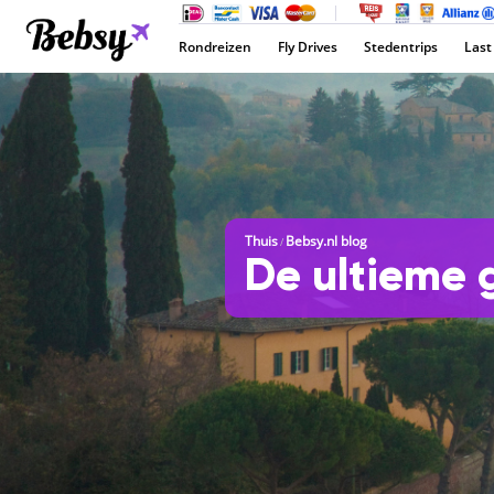
Rondreizen
Fly Drives
Stedentrips
Last
Thuis
Bebsy.nl blog
/
De ultieme 