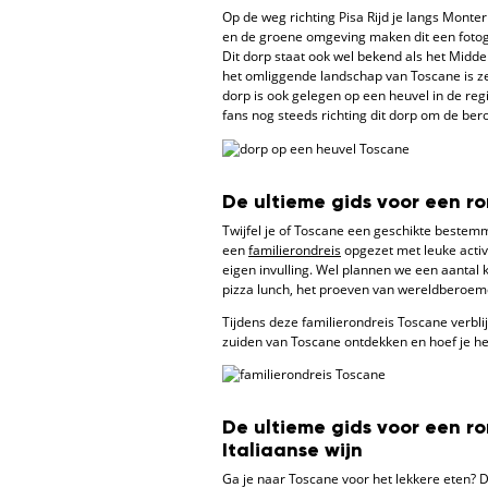
Op de weg richting Pisa Rijd je langs Monter
en de groene omgeving maken dit een fotoge
Dit dorp staat ook wel bekend als het Midd
het omliggende landschap van Toscane is zek
dorp is ook gelegen op een heuvel in de regio
fans nog steeds richting dit dorp om de ber
De ultieme gids voor een ro
Twijfel je of Toscane een geschikte bestem
een
familierondreis
opgezet met leuke activi
eigen invulling. Wel plannen we een aantal 
pizza lunch, het proeven van wereldberoemde
Tijdens deze familierondreis Toscane verbli
zuiden van Toscane ontdekken en hoef je h
De ultieme gids voor een ro
Italiaanse wijn
Ga je naar Toscane voor het lekkere eten? D