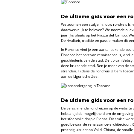
De ultieme gids voor een r
We zoomen een stukje in. Jouw rondreis is n
daadwerkelijk te beleven? We noemde al eve
jaarlijks plaats op het Piazza del Campo. W
De rivaliteit, traditie en passie maken dit ee
In Florence vind je een aantal bekende bez
Florence het hart van renaissance is, vind j
geschiedenis van de stad. De tip van Bebsy: 
deze bruisende stad. Ben je meer van de st
stranden. Tijdens de rondreis Ultiem Toscan
aan de Ligurische Zee.
De ultieme gids voor een ro
De verschillende rondreizen op de website 
hebt altijd de mogelijkheid om de omgeving
het sfeervolle dorpje Pienza. Dit stukje we
goed bewaarde renaissance-architectuur. Rij
prachtig uitzicht op Val di Chiana, de small