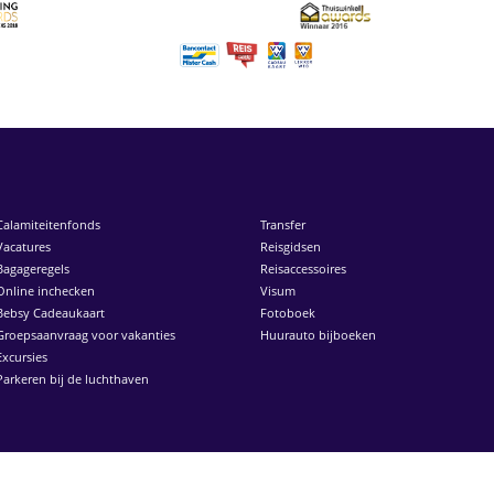
Calamiteitenfonds
Transfer
Vacatures
Reisgidsen
Bagageregels
Reisaccessoires
Online inchecken
Visum
Bebsy Cadeaukaart
Fotoboek
Groepsaanvraag voor vakanties
Huurauto bijboeken
Excursies
Parkeren bij de luchthaven