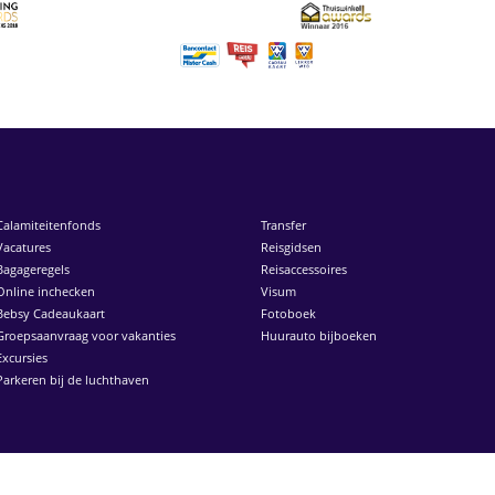
Calamiteitenfonds
Transfer
Vacatures
Reisgidsen
Bagageregels
Reisaccessoires
Online inchecken
Visum
Bebsy Cadeaukaart
Fotoboek
Groepsaanvraag voor vakanties
Huurauto bijboeken
Excursies
Parkeren bij de luchthaven