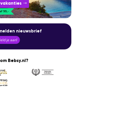
 vakanties
f 99,-
elden nieuwsbrief
ld je aan!
om Bebsy.nl?