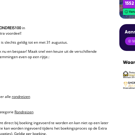
1552
Vana
ONDREIS100
in
Aanm
tra voordeel!
Me
is slechts geldig tot en met 31 augustus.
 nu en bespaar! Maak snel een keuze uit de verschillende
emmingen even op een rijtje.:
Waar
ier alle
rondreizen
categorie
Rondreizen
 direct bij boeking ingevoerd te worden en kan niet op een later
 kan worden ingevoerd tijdens het boekingsproces op de Extra
opties). Geldig per boeking.