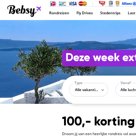
Rondreizen
Fly Drives
Stedentrips
Last
Deze week ext
Type
Vanaf
Alle vakantietypes
100,- korting
Droom jij van een heerlijke rondreis vol avon