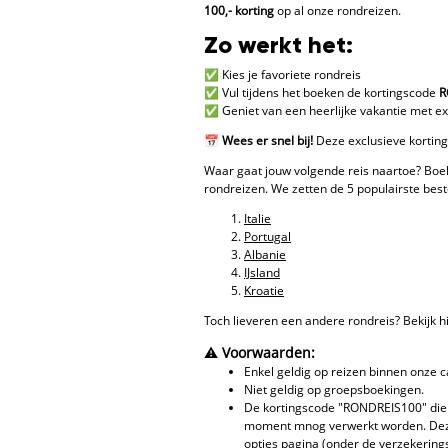
100,- korting
op al onze rondreizen.
Zo werkt het:
✅ Kies je favoriete rondreis
✅ Vul tijdens het boeken de kortingscode
R
✅ Geniet van een heerlijke vakantie met ex
📅
Wees er snel bij!
Deze exclusieve korting 
Waar gaat jouw volgende reis naartoe? Boek
rondreizen. We zetten de 5 populairste best
Italie
Portugal
Albanie
IJsland
Kroatie
Toch lieveren een andere rondreis? Bekijk h
⚠️
Voorwaarden:
Enkel geldig op reizen binnen onze 
Niet geldig op groepsboekingen.
De kortingscode "RONDREIS100" dient
moment mnog verwerkt worden. Deze
opties pagina (onder de verzekerings