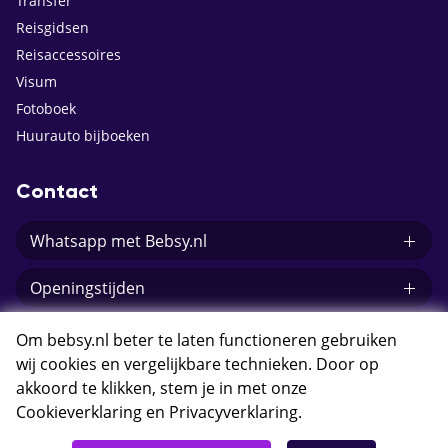
Transfer
Reisgidsen
Reisaccessoires
Visum
Fotoboek
Huurauto bijboeken
Contact
Whatsapp met Bebsy.nl
Openingstijden
E-mail Bebsy.nl
Om bebsy.nl beter te laten functioneren gebruiken
wij cookies en vergelijkbare technieken. Door op
akkoord te klikken, stem je in met onze
Cookieverklaring
en
Privacyverklaring
.