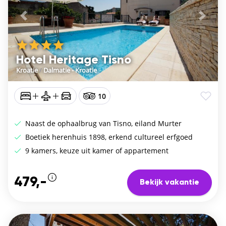
Vorige
De vo
Hotel Heritage Tisno
Kroatie
/
Dalmatie - Kroatie
10
Naast de ophaalbrug van Tisno, eiland Murter
Boetiek herenhuis 1898, erkend cultureel erfgoed
9 kamers, keuze uit kamer of appartement
479,-
Bekijk vakantie