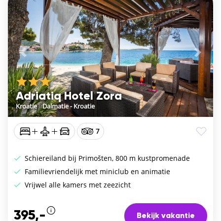
Vorige
De vo
Adriatiq Hotel Zora
Kroatie
/
Dalmatie - Kroatie
7
Schiereiland bij Primošten, 800 m kustpromenade
Familievriendelijk met miniclub en animatie
Vrijwel alle kamers met zeezicht
395,-
Bekijk vakantie