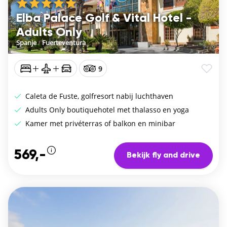
Elba Palace Golf & Vital Hotel -
Adults Only
Spanje
/
Fuerteventura
9
Caleta de Fuste, golfresort nabij luchthaven
Adults Only boutiquehotel met thalasso en yoga
Kamer met privéterras of balkon en minibar
569,-
Bekijk fly and drive