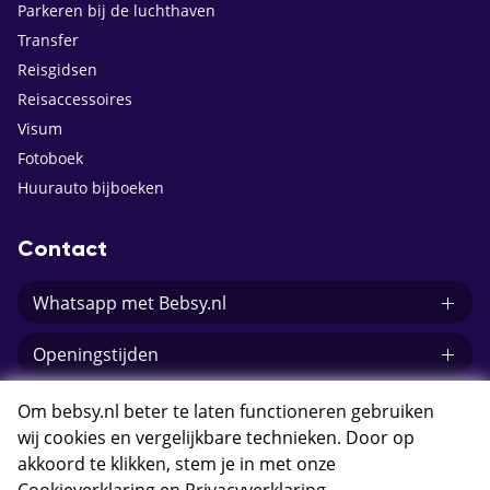
Parkeren bij de luchthaven
Transfer
Reisgidsen
Reisaccessoires
Visum
Fotoboek
Huurauto bijboeken
Contact
Whatsapp met Bebsy.nl
Openingstijden
E-mail Bebsy.nl
Om bebsy.nl beter te laten functioneren gebruiken
wij cookies en vergelijkbare technieken. Door op
akkoord te klikken, stem je in met onze