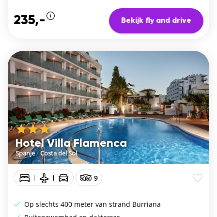
235,-
Bekijk fly and drive
Hotel Villa Flamenca
Spanje
/
Costa del Sol
9
Op slechts 400 meter van strand Burriana