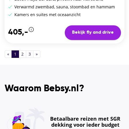
Verwarmd zwembad, sauna, stoombad en hammam
Kamers en suites met oceaanzicht
405,-
Bekijk fly and drive
«
1
2
3
»
Waarom Bebsy.nl?
Betaalbare reizen met SGR
dekking voor ieder budget