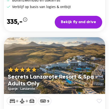
Buitenzwembad en dakterras
Verblijf op basis van logies & ontbijt
335,-
Bekijk fly and drive
Secrets Lanzarote Resort & Spa -
Adults Only
Spanje
/
Lanzarote
9