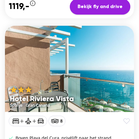
1119,-
Bekijk fly and drive
Hotel Riviera Vista
Spanje
/
Gran Canaria
8
Boven Playa del Cura, privélift naar het strand