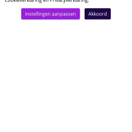
Cookieverklaring
en
Privacyverklaring
.
© 2026 Bebsy.nl
Instellingen aanpassen
Akkoord