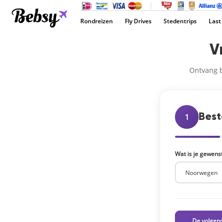
Rondreizen
Fly Drives
Stedentrips
Last
V
Ontvang b
Bes
1
Wat is je gewen
De volgen