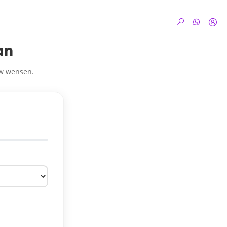
an
uw wensen.