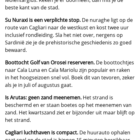
beste kant van de stad.
Su Nuraxi is een verplichte stop.
De nuraghe ligt op de
route van Cagliari naar de westkust en kost twee uur
inclusief rondleiding. Sla het niet over, nergens op
Sardinië zie je de prehistorische geschiedenis zo goed
bewaard.
Boottocht Golf van Orosei reserveren.
De boottochtjes
naar Cala Luna en Cala Mariolu zijn populair en raken
in het hoogseizoen snel vol. Boek dit van tevoren, zeker
als je in juli of augustus gaat.
Is Arutas: geen zand meenemen.
Het strand is
beschermd en er staan boetes op het meenemen van
zand. Het kwartszand ziet er bijzonder uit maar blijft op
het strand.
Cagliari luchthaven is compact.
De huurauto ophalen
gaat snel en de stad is binnen 15 minuten bereikbaar.