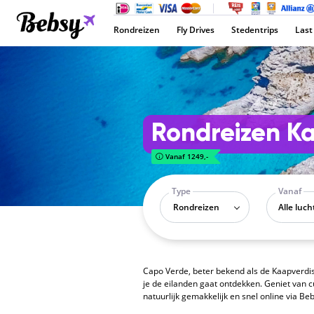
Rondreizen
Fly Drives
Stedentrips
Last
Rondreizen K
Vanaf 1249,-
Type
Vanaf
Rondreizen
Capo Verde, beter bekend als de Kaapverdis
je de eilanden gaat ontdekken. Geniet van c
natuurlijk gemakkelijk en snel online via Be