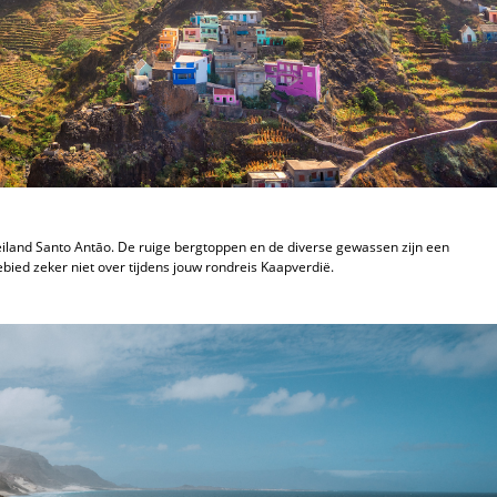
 eiland Santo Antāo. De ruige bergtoppen en de diverse gewassen zijn een
gebied zeker niet over tijdens jouw rondreis Kaapverdië.