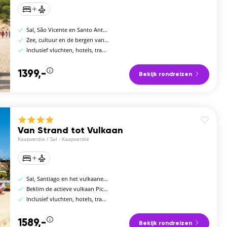
Sal, São Vicente en Santo Antão
Zee, cultuur en de bergen van Santo Antão
Inclusief vluchten, hotels, transfers en ontbijt
1399,-
Bekijk rondreizen
Van Strand tot Vulkaan
Kaapverdie
/
Sal - Kaapverdië
Sal, Santiago en het vulkaaneiland Fogo
Beklim de actieve vulkaan Pico do Fogo
Inclusief vluchten, hotels, transfers en ontbijt
1589,-
Bekijk rondreizen