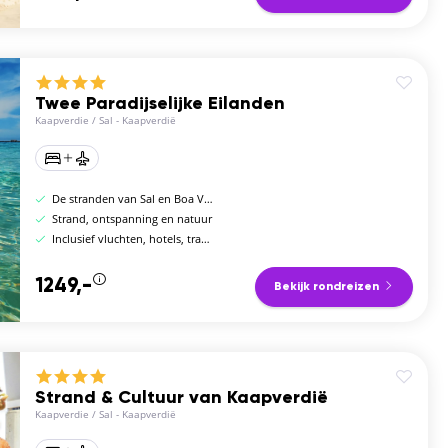
Twee Paradijselijke Eilanden
Kaapverdie
/
Sal - Kaapverdië
De stranden van Sal en Boa Vista
Strand, ontspanning en natuur
Inclusief vluchten, hotels, transfers en ontbijt
1249,-
Bekijk rondreizen
Strand & Cultuur van Kaapverdië
Kaapverdie
/
Sal - Kaapverdië