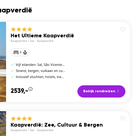
Kaapverdië
Het Ultieme Kaapverdië
Kaapverdie
/
Sal - Kaapverdië
Vijf eilanden: Sal, São Vicente, Santo Antão, Santiago en Fogo
Strand, bergen, vulkaan en cultuur
Inclusief vluchten, hotels, transfers en ferry
2539,-
Bekijk rondreizen
Kaapverdië: Zee, Cultuur & Bergen
Kaapverdie
/
Sal - Kaapverdië