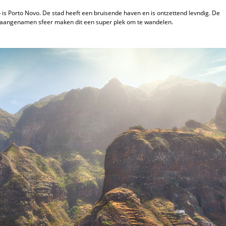
is Porto Novo. De stad heeft een bruisende haven en is ontzettend levndig. De
de aangenamen sfeer maken dit een super plek om te wandelen.