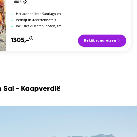
Het authentieke Santiago en het zonnige Sal
Verblijf in 4-sterrenhotels
Inclusief vluchten, hotels, transfers en ontbijt
1305,-
Bekijk rondreizen
 Sal - Kaapverdië