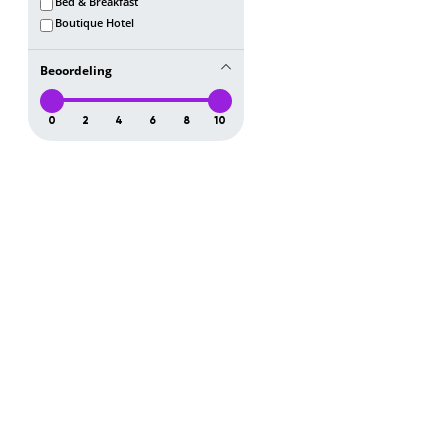
Bed & Breakfast
Boutique Hotel
Beoordeling
0
2
4
6
8
10