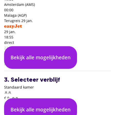
Amsterdam (AMS)
00:00
Malaga (AGP)
Terugreis
29 jan.
29 jan.
18:55
direct
22:00
Sevilla (SVQ)
Bekijk alle mogelijkheden
00:00
Amsterdam (AMS)
3. Selecteer verblijf
Standaard kamer
€ 0,- p.p.
Bekijk alle mogelijkheden
Inclusief ontbijt
€ 0,- p.p.