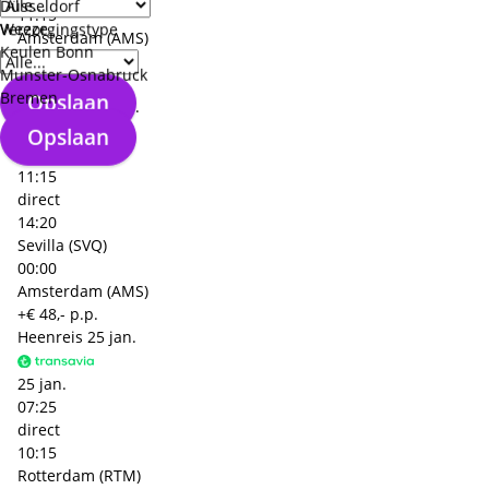
Düsseldorf
11:15
Weeze
Verzorgingstype
Amsterdam (AMS)
Keulen Bonn
00:00
Munster-Osnabruck
Malaga (AGP)
Bremen
Opslaan
Terugreis
29 jan.
Opslaan
29 jan.
11:15
direct
14:20
Sevilla (SVQ)
00:00
Amsterdam (AMS)
+€ 48,- p.p.
Heenreis
25 jan.
25 jan.
07:25
direct
10:15
Rotterdam (RTM)