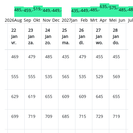
635,-
575,-
519,-
48
485,-
485,-
485,-
459,-
449,-
449,-
449,-
435,-
2026
Aug
Sep
Okt
Nov
Dec
2027
Jan
Feb
Mrt
Apr
Mei
Jun
Ju
22
23
24
25
26
27
28
2
n
Jan
Jan
Jan
Jan
Jan
Jan
Jan
J
.
vr.
za.
zo.
ma.
di.
wo.
do.
v
5
469
479
485
435
479
455
455
4
9
555
555
535
565
535
529
569
5
5
629
619
655
609
609
645
655
6
5
699
719
709
685
715
729
719
7