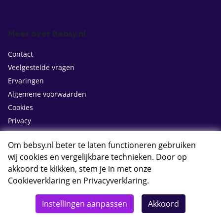
Meer over Bebsy.nl
Contact
Veelgestelde vragen
Ervaringen
Algemene voorwaarden
Cookies
Privacy
Disclaimer
Om bebsy.nl beter te laten functioneren gebruiken
SGR
wij cookies en vergelijkbare technieken. Door op
Calamiteitenfonds
akkoord te klikken, stem je in met onze
Vacatures
Cookieverklaring
en
Privacyverklaring
.
Bagageregels
Online inchecken
Instellingen aanpassen
Akkoord
Bebsy Cadeaukaart