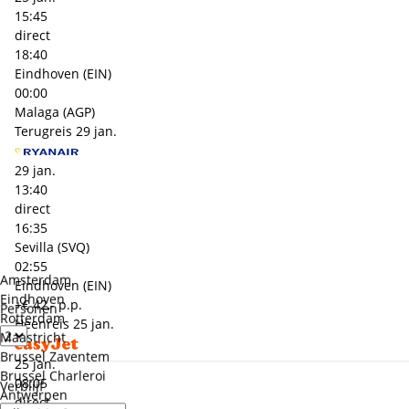
15:45
direct
18:40
Eindhoven (EIN)
00:00
Malaga (AGP)
Terugreis
29 jan.
29 jan.
13:40
direct
16:35
Sevilla (SVQ)
02:55
Amsterdam
Eindhoven (EIN)
Eindhoven
+€ 42,- p.p.
Personen
Rotterdam
Heenreis
25 jan.
Maastricht
Brussel Zaventem
25 jan.
Brussel Charleroi
08:05
Verblijf
Antwerpen
direct