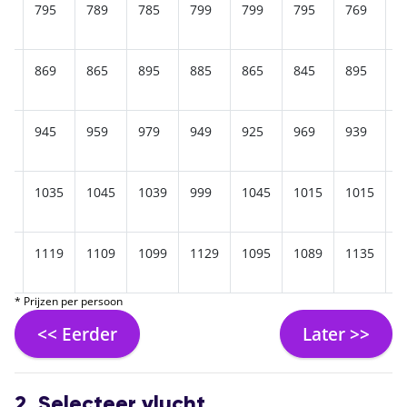
9
795
789
785
799
799
795
769
7
5
869
865
895
885
865
845
895
8
9
945
959
979
949
925
969
939
9
15
1035
1045
1039
999
1045
1015
1015
1
39
1119
1109
1099
1129
1095
1089
1135
1
* Prijzen per persoon
<< Eerder
Later >>
2. Selecteer vlucht