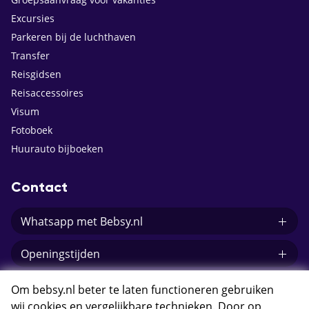
Excursies
Parkeren bij de luchthaven
Transfer
Reisgidsen
Reisaccessoires
Visum
Fotoboek
Huurauto bijboeken
Contact
Whatsapp met Bebsy.nl
Openingstijden
E-mail Bebsy.nl
Om bebsy.nl beter te laten functioneren gebruiken
wij cookies en vergelijkbare technieken. Door op