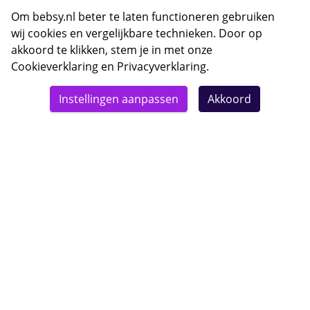
E-mail Bebsy.nl
Om bebsy.nl beter te laten functioneren gebruiken
wij cookies en vergelijkbare technieken. Door op
akkoord te klikken, stem je in met onze
Cookieverklaring
en
Privacyverklaring
.
© 2026 Bebsy.nl
Instellingen aanpassen
Akkoord