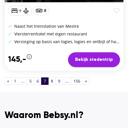
8
Naast het treinstation van Mestre
Viersterrenhotel met eigen restaurant
Verzorging op basis van logies, logies en ontbijt of halfpension
145,-
Bekijk stedentrip
«
1
...
5
6
7
8
9
...
156
»
Waarom Bebsy.nl?