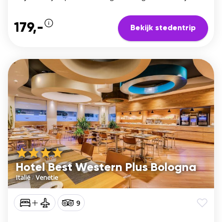
179,-
Bekijk stedentrip
Hotel Best Western Plus Bologna
Italië
/
Venetie
9