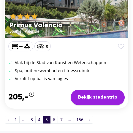
Primus Valencia
Spanje
/
Valencia
8
Vlak bij de Stad van Kunst en Wetenschappen
Spa, buitenzwembad en fitnessruimte
Verblijf op basis van logies
205,-
Bekijk stedentrip
«
1
...
3
4
5
6
7
...
156
»