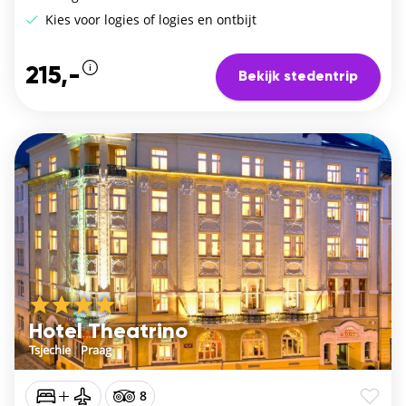
Kies voor logies of logies en ontbijt
215,-
Bekijk stedentrip
Hotel Theatrino
Tsjechie
/
Praag
8