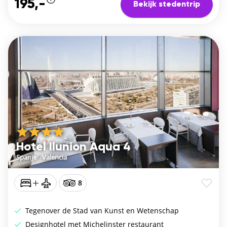
195,-
Bekijk stedentrip
Hotel Ilunion Aqua 4
Spanje
/
Valencia
8
Tegenover de Stad van Kunst en Wetenschap
Designhotel met Michelinster restaurant