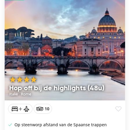
Hop off bij de highlights (48u)
Italië
/
Rome
10
Op steenworp afstand van de Spaanse trappen