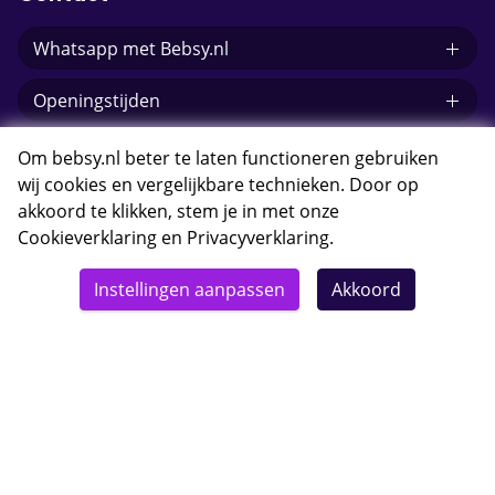
Whatsapp met Bebsy.nl
Openingstijden
E-mail Bebsy.nl
Om bebsy.nl beter te laten functioneren gebruiken
wij cookies en vergelijkbare technieken. Door op
akkoord te klikken, stem je in met onze
Cookieverklaring
en
Privacyverklaring
.
© 2026 Bebsy.nl
Instellingen aanpassen
Akkoord