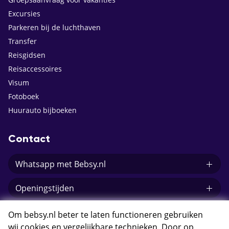
Excursies
Parkeren bij de luchthaven
Transfer
Reisgidsen
Reisaccessoires
Visum
Fotoboek
Huurauto bijboeken
Contact
Whatsapp met Bebsy.nl
Openingstijden
E-mail Bebsy.nl
Om bebsy.nl beter te laten functioneren gebruiken
wij cookies en vergelijkbare technieken. Door op