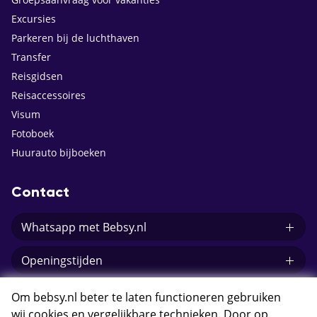
Excursies
Parkeren bij de luchthaven
Transfer
Reisgidsen
Reisaccessoires
Visum
Fotoboek
Huurauto bijboeken
Contact
Whatsapp met Bebsy.nl
Openingstijden
E-mail Bebsy.nl
Om bebsy.nl beter te laten functioneren gebruiken
wij cookies en vergelijkbare technieken. Door op