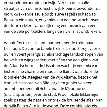
en wereldberoemde portwijn. Verken de smalle
straatjes van de historische wijk Ribeira, bewonder de
indrukwekkende azulejos (blauwe tegels) in het São
Bento-treinstation, en geniet van een boottocht over
de Douro-rivier. Natuurlijk mag een bezoek aan een
van de vele portkelders langs de rivier niet ontbreken.
Vanuit Porto reis je ontspannen met de trein naar
Lissabon. De comfortabele treinreis duurt ongeveer 3
uur en voert je langs schilderachtige landschappen van
heuvels en wijngaarden, met af en toe een glimp van
de Atlantische kust. In Lissabon wacht je een mix van
historische charme en moderne flair. Dwaal door de
kronkelende steegjes van de wijk Alfama, bezoek het
iconische kasteel van São Jorge en geniet van een
adembenemend uitzicht vanaf de Miradouros
(uitzichtpunten) over de stad. Proef lokale lekkernijen
zoals pastéis de nata en ontdek de bruisende sfeer van
de wijk Bairro Alto in de avond.
Deze combinatiereis