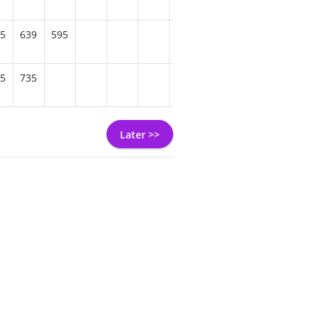
5
639
595
1095
1065
985
5
735
1309
1229
Later >>