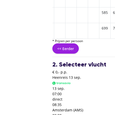
689
599
645
559
819
585
6
679
739
709
709
699
7
* Prijzen per persoon
<< Eerder
2. Selecteer vlucht
€ 0,- p.p.
Heenreis
13 sep.
13 sep.
07:00
direct
08:35
Amsterdam (AMS)