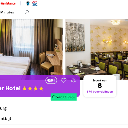
 Minutes
8
Scoort een
8
er Hotel
876 beoordelingen
Vanaf
369,-
burg
ontbijt