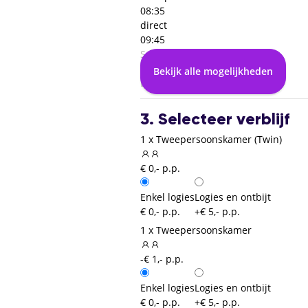
08:35
direct
09:45
Salzburg (SZG)
00:00
Bekijk alle mogelijkheden
Dusseldorf (DUS)
3. Selecteer verblijf
1 x Tweepersoonskamer (Twin)
€ 0,- p.p.
Enkel logies
Logies en ontbijt
€ 0,- p.p.
+€ 5,- p.p.
1 x Tweepersoonskamer
-€ 1,- p.p.
Enkel logies
Logies en ontbijt
€ 0,- p.p.
+€ 5,- p.p.