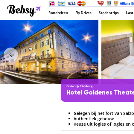
Rondreizen
Fly Drives
Stedentrips
Last
Oostenrijk
/
Salzburg
Hotel Goldenes Theat
Gelegen bij het fort van Salz
Authentiek gebouw
Keuze uit logies of logies en 