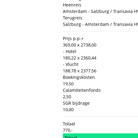
Heenreis
Amsterdam - Salzburg / Transavia HV6
Terugreis
Salzburg - Amsterdam / Transavia HV6
Prijs p.p.
+
369,00 x 2
738,00
- Hotel
180,22 x 2
360,44
- Vlucht
188,78 x 2
377,56
Boekingskosten
19,50
Calamiteitenfonds
2,50
SGR bijdrage
10,00
Totaal
770,-
Totaal