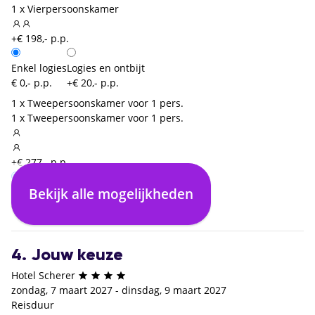
1 x Vierpersoonskamer
+€ 198,- p.p.
Enkel logies
Logies en ontbijt
€ 0,- p.p.
+€ 20,- p.p.
1 x Tweepersoonskamer voor 1 pers.
1 x Tweepersoonskamer voor 1 pers.
+€ 277,- p.p.
Bekijk alle mogelijkheden
Logies en ontbijt
€ 0,- p.p.
4. Jouw keuze
Hotel Scherer
zondag, 7 maart 2027 - dinsdag, 9 maart 2027
Reisduur