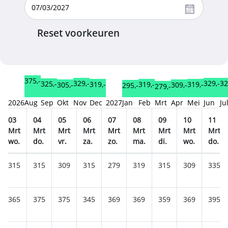
Reset voorkeuren
375,-
329,-
329,-
32
325,-
319,-
319,-
319,-
309,-
305,-
295,-
279,-
2026
Aug
Sep
Okt
Nov
Dec
2027
Jan
Feb
Mrt
Apr
Mei
Jun
Ju
03
04
05
06
07
08
09
10
11
Mrt
Mrt
Mrt
Mrt
Mrt
Mrt
Mrt
Mrt
Mrt
wo.
do.
vr.
za.
zo.
ma.
di.
wo.
do.
315
315
309
315
279
319
315
309
335
365
375
375
345
369
369
359
369
395