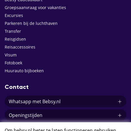
Groepsaanvraag voor vakanties
Excursies
Parkeren bij de luchthaven
Transfer
Reisgidsen
Reisaccessoires
Visum
Fotoboek
Huurauto bijboeken
Contact
Whatsapp met Bebsy.nl
Openingstijden
E-mail Bebsy.nl
Om bebsy.nl beter te laten functioneren gebruiken