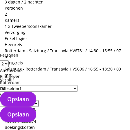
3 dagen / 2 nachten
Personen
2
Kamers
1 x Tweepersoonskamer
Verzorging
Enkel logies
Heenreis
Rotterdam - Salzburg / Transavia HV6781 / 14:30 - 15:55 / 07
Personen
mrt.
Terugreis
Salzburg - Rotterdam / Transavia HV5606 / 16:55 - 18:30 / 09
Amsterdam
mrt.
Eindhoven
Verblijf
Rotterdam
Düsseldorf
Prijs p.p.
+
Verzorgingstype
279,00 x 2
558,00
Opslaan
- Hotel
112,63 x 2
225,26
Opslaan
- Vlucht
166,37 x 2
332,74
Boekingskosten