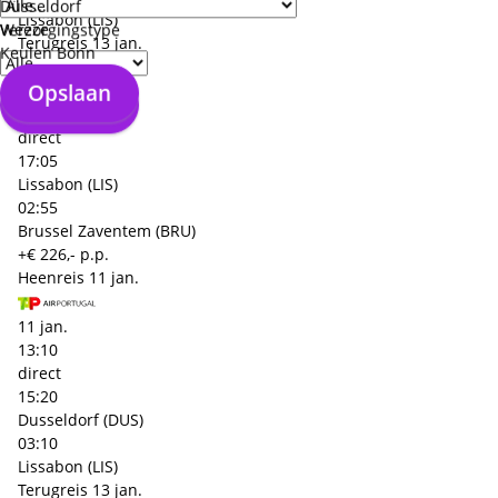
Düsseldorf
Lissabon (LIS)
Weeze
Verzorgingstype
Terugreis
13 jan.
Keulen Bonn
Opslaan
13 jan.
Opslaan
13:10
direct
17:05
Lissabon (LIS)
02:55
Brussel Zaventem (BRU)
+€ 226,- p.p.
Heenreis
11 jan.
11 jan.
13:10
direct
15:20
Dusseldorf (DUS)
03:10
Lissabon (LIS)
Terugreis
13 jan.