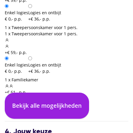
+€ 59,- p.p.
Enkel logies
Logies en ontbijt
€ 0,- p.p.
+€ 36,- p.p.
1 x Tweepersoonskamer voor 1 pers.
1 x Tweepersoonskamer voor 1 pers.
+€ 59,- p.p.
Enkel logies
Logies en ontbijt
€ 0,- p.p.
+€ 36,- p.p.
1 x Familiekamer
+€ 61,- p.p.
Bekijk alle mogelijkheden
Enkel logies
Logies en ontbijt
€ 0,- p.p.
+€ 19,- p.p.
4. Jouw keuze