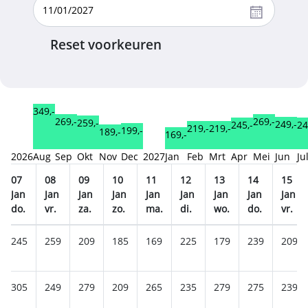
Reset voorkeuren
349,-
269,-
269,-
259,-
249,-
245,-
24
219,-
219,-
199,-
189,-
169,-
2026
Aug
Sep
Okt
Nov
Dec
2027
Jan
Feb
Mrt
Apr
Mei
Jun
Ju
07
08
09
10
11
12
13
14
15
Jan
Jan
Jan
Jan
Jan
Jan
Jan
Jan
Jan
do.
vr.
za.
zo.
ma.
di.
wo.
do.
vr.
245
259
209
185
169
225
179
239
209
305
249
279
209
265
235
279
275
239