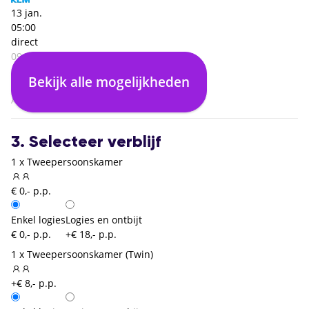
13 jan.
05:00
direct
09:00
Lissabon (LIS)
Bekijk alle mogelijkheden
03:00
Amsterdam (AMS)
3. Selecteer verblijf
1 x Tweepersoonskamer
€ 0,- p.p.
Enkel logies
Logies en ontbijt
€ 0,- p.p.
+€ 18,- p.p.
1 x Tweepersoonskamer (Twin)
+€ 8,- p.p.