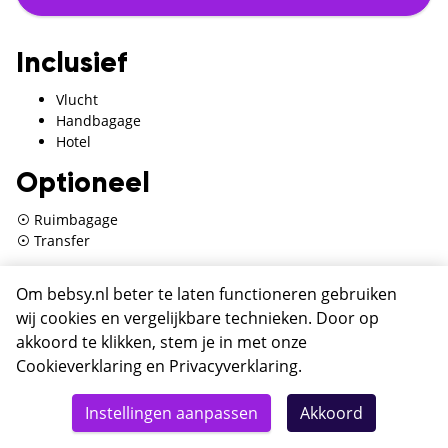
Inclusief
Vlucht
Handbagage
Hotel
Optioneel
Ruimbagage
Transfer
Exclusief
Om bebsy.nl beter te laten functioneren gebruiken
wij cookies en vergelijkbare technieken. Door op
Toeristenbelasting
Te voldoen op locatie
akkoord te klikken, stem je in met onze
Cookieverklaring
en
Privacyverklaring
.
Totaal
Details
Deze reis nu boeken
Instellingen aanpassen
Akkoord
Hotel Florida Lissabon
370,-