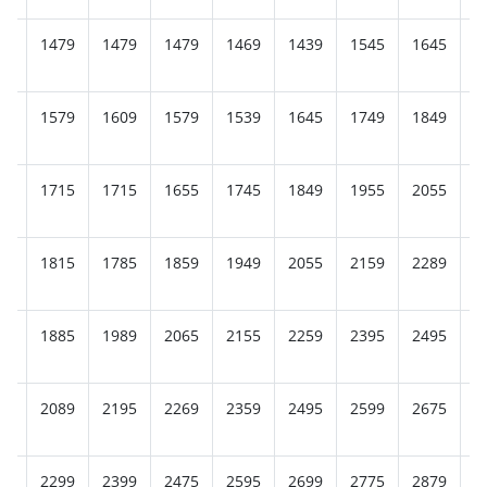
49
1479
1479
1479
1469
1439
1545
1645
1
55
1579
1609
1579
1539
1645
1749
1849
1
55
1715
1715
1655
1745
1849
1955
2055
2
85
1815
1785
1859
1949
2055
2159
2289
2
85
1885
1989
2065
2155
2259
2395
2495
2
59
2089
2195
2269
2359
2495
2599
2675
2
65
2299
2399
2475
2595
2699
2775
2879
3