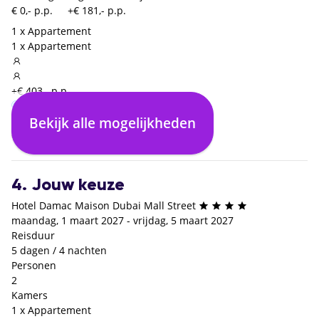
€ 0,- p.p.
+€ 181,- p.p.
1 x Appartement
1 x Appartement
+€ 403,- p.p.
Bekijk alle mogelijkheden
Enkel logies
€ 0,- p.p.
4. Jouw keuze
Hotel Damac Maison Dubai Mall Street
maandag, 1 maart 2027 - vrijdag, 5 maart 2027
Reisduur
5 dagen / 4 nachten
Personen
2
Kamers
1 x Appartement