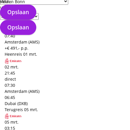
Keulen Bonn
05 mrt.
Verzorgingstype
Opslaan
15:20
direct
20:00
Opslaan
Dubai (DXB)
07:40
Amsterdam (AMS)
+€ 491,- p.p.
Heenreis
01 mrt.
02 mrt.
21:45
direct
07:30
Amsterdam (AMS)
06:45
Dubai (DXB)
Terugreis
05 mrt.
05 mrt.
03:15