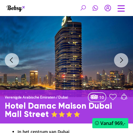
10
Verenigde Arabische Emiraten
/
Dubai
Hotel Damac Maison Dubai
Mall Street
Vanaf
969,-
In het centrum van Dubai