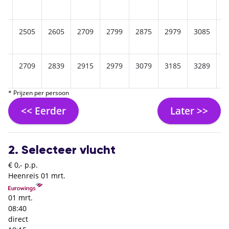
69
2505
2605
2709
2799
2875
2979
3085
3
75
2709
2839
2915
2979
3079
3185
3289
3
* Prijzen per persoon
<< Eerder
Later >>
2. Selecteer vlucht
€ 0,- p.p.
Heenreis
01 mrt.
01 mrt.
08:40
direct