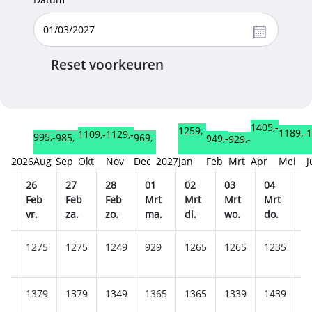
Reset voorkeuren
1405,-
1259,-
1189,-
1
1129,-
1109,-
995,-
985,-
969,-
949,-
929,-
2026
Aug
Sep
Okt
Nov
Dec
2027
Jan
Feb
Mrt
Apr
Mei
J
26
27
28
01
02
03
04
0
b
Feb
Feb
Feb
Mrt
Mrt
Mrt
Mrt
M
.
vr.
za.
zo.
ma.
di.
wo.
do.
vr
49
1275
1275
1249
929
1265
1265
1235
1
49
1379
1379
1349
1365
1365
1339
1439
1