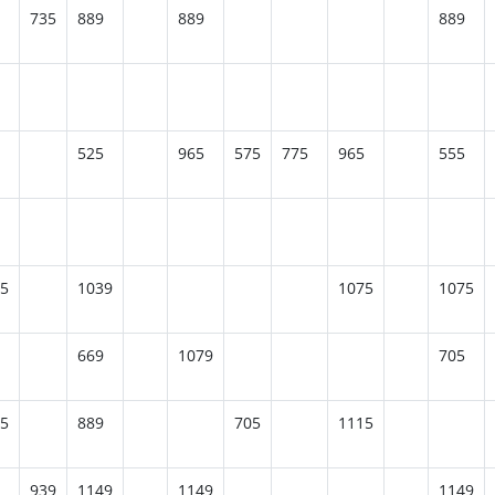
735
889
889
889
525
965
575
775
965
555
5
1039
1075
1075
669
1079
705
5
889
705
1115
939
1149
1149
1149