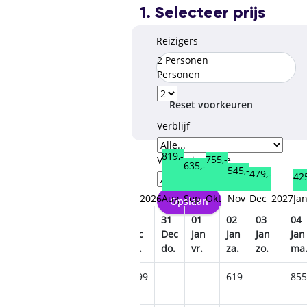
1. Selecteer prijs
Reizigers
2 Personen
Personen
Reset voorkeuren
Verblijf
819,-
755,-
Verzorgingstype
635,-
545,-
479,-
425
2026
Aug
Sep
Okt
Nov
Dec
2027
Ja
Opslaan
27
28
29
30
31
01
02
03
04
c
Dec
Dec
Dec
Dec
Dec
Jan
Jan
Jan
Jan
zo.
ma.
di.
wo.
do.
vr.
za.
zo.
ma
9
1119
1199
619
855