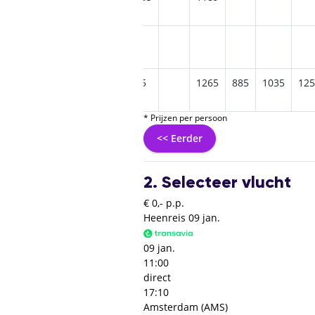
65
1475
1395
955
1265
885
1035
125
* Prijzen per persoon
<< Eerder
2. Selecteer vlucht
€ 0,- p.p.
Heenreis
09 jan.
09 jan.
11:00
direct
17:10
Amsterdam (AMS)