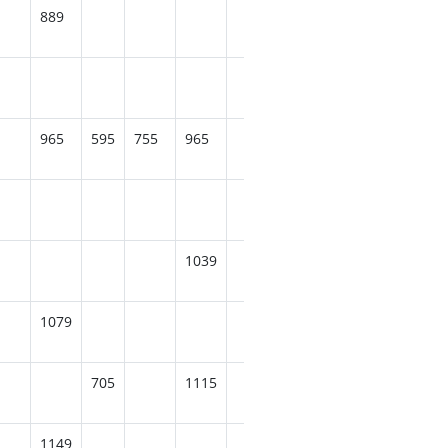
889
889
889
965
595
755
965
525
965
645
1039
1039
1079
705
1079
705
1115
739
1149
1149
1149