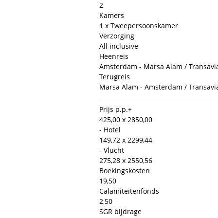
2
Kamers
1 x Tweepersoonskamer
Verzorging
All inclusive
Heenreis
Amsterdam - Marsa Alam / Transavia 
Terugreis
Marsa Alam - Amsterdam / Transavia 
Prijs p.p.
+
425,00 x 2
850,00
- Hotel
149,72 x 2
299,44
- Vlucht
275,28 x 2
550,56
Boekingskosten
19,50
Calamiteitenfonds
2,50
SGR bijdrage