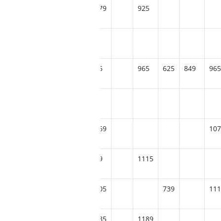
1265
1079
925
75
1465
1189
1169
835
965
625
849
965
1209
1169
107
1499
839
1115
59
1279
1205
739
111
1279
1285
1189