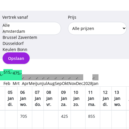
Vertrek vanaf
Prijs
Alle
Amsterdam
Brussel Zaventem
Düsseldorf
Keulen Bonn
Opslaan
515,-
475,-
,-
,-
,-
,-
,-
,-
,-
,-
,-
,-
,-
n
Feb
Mrt
Apr
Mei
Jun
Jul
Aug
Sep
Okt
Nov
Dec
2028
Jan
05
06
07
08
09
10
11
12
13
Jan
Jan
Jan
Jan
Jan
Jan
Jan
Jan
Jan
.
di.
wo.
do.
vr.
za.
zo.
ma.
di.
wo.
705
425
855