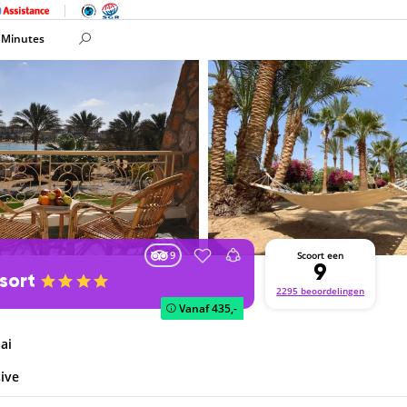
 Minutes
9
Scoort een
9
esort
2295 beoordelingen
Vanaf
435,-
ai
sive