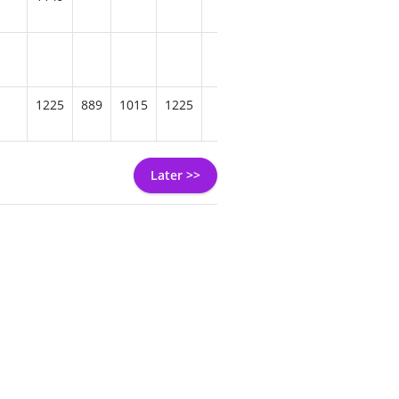
1225
889
1015
1225
805
1225
889
Later >>