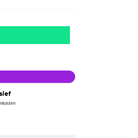
sief
mkosten