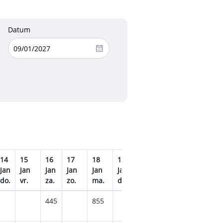
Datum
14
15
16
17
18
19
20
21
22
23
Jan
Jan
Jan
Jan
Jan
Jan
Jan
Jan
Jan
Jan
do.
vr.
za.
zo.
ma.
di.
wo.
do.
vr.
za.
445
855
459