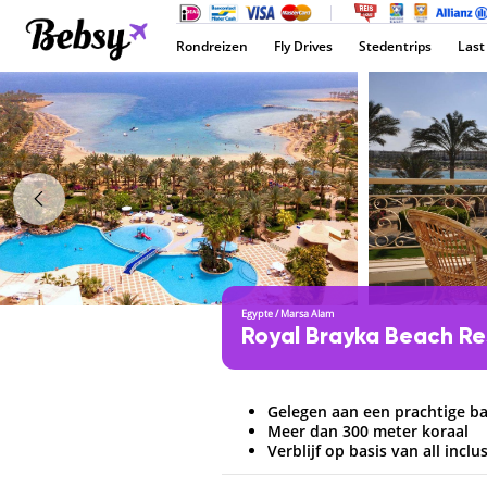
Rondreizen
Fly Drives
Stedentrips
Last
Egypte
/
Marsa Alam
Royal Brayka Beach R
Gelegen aan een prachtige ba
Meer dan 300 meter koraal
Verblijf op basis van all inclu