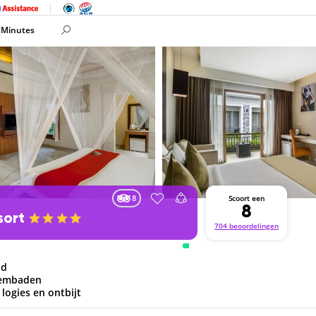
 Minutes
8
Scoort een
8
esort
704 beoordelingen
nd
wembaden
 logies en ontbijt