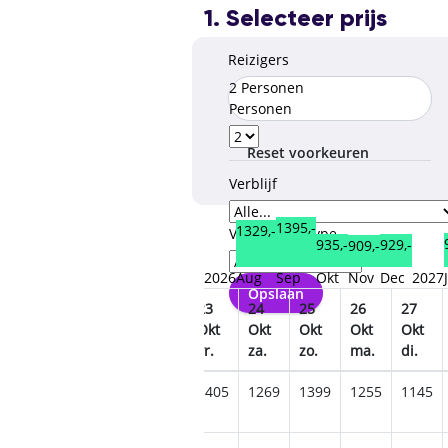
1. Selecteer prijs
Reizigers
2 Personen
Personen
Reset voorkeuren
Verblijf
1395,-
1329,-
Verzorgingstype
935,-
929,-
909,-
2026
Aug
Sep
Okt
Nov
Dec
2027
Opslaan
19
20
21
22
23
24
25
26
27
Okt
Okt
Okt
Okt
Okt
Okt
Okt
Okt
Okt
ma.
di.
wo.
do.
vr.
za.
zo.
ma.
di.
1149
1149
1119
1045
1405
1269
1399
1255
1145