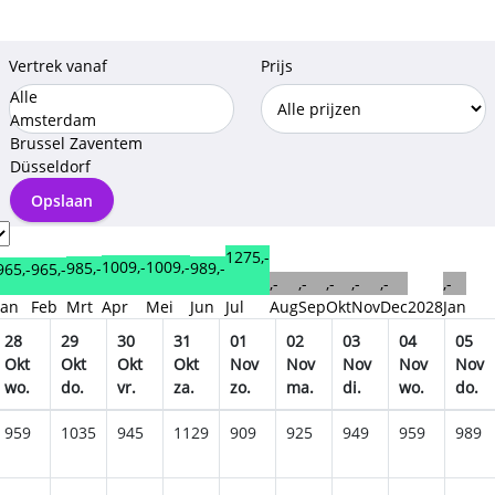
Vertrek vanaf
Prijs
Alle
Amsterdam
Brussel Zaventem
Düsseldorf
Opslaan
1275,-
1009,-
1009,-
989,-
985,-
965,-
965,-
,-
,-
,-
,-
,-
,-
Jan
Feb
Mrt
Apr
Mei
Jun
Jul
Aug
Sep
Okt
Nov
Dec
2028
Jan
28
29
30
31
01
02
03
04
05
Okt
Okt
Okt
Okt
Nov
Nov
Nov
Nov
Nov
wo.
do.
vr.
za.
zo.
ma.
di.
wo.
do.
959
1035
945
1129
909
925
949
959
989