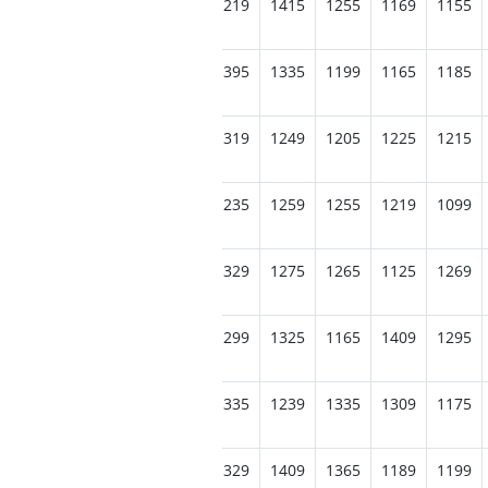
1265
1245
1069
1439
1219
1415
1255
1169
1155
1259
1205
1459
1249
1395
1335
1199
1165
1185
1369
1515
1285
1509
1319
1249
1205
1225
1215
1549
1409
1555
1445
1235
1259
1255
1219
1099
1459
1735
1489
1375
1329
1275
1265
1125
1269
1779
1609
1419
1479
1299
1325
1165
1409
1295
1655
1575
1525
1459
1335
1239
1335
1309
1175
1705
1579
1505
1505
1329
1409
1365
1189
1199