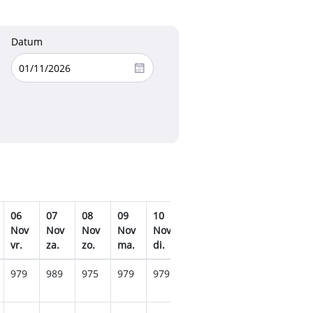
Datum
06
07
08
09
10
11
12
13
14
Nov
Nov
Nov
Nov
Nov
Nov
Nov
Nov
No
vr.
za.
zo.
ma.
di.
wo.
do.
vr.
za.
979
989
975
979
979
969
979
965
989