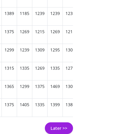
1389
1185
1239
1239
1239
1229
1259
1355
118
1375
1269
1215
1269
1215
1275
1219
1285
127
1299
1239
1309
1295
1309
1409
1239
1305
123
1315
1335
1269
1335
1279
1335
1335
1335
133
1365
1299
1375
1469
1309
1349
1299
1359
130
1375
1405
1335
1399
1389
1379
1389
1369
139
Later >>