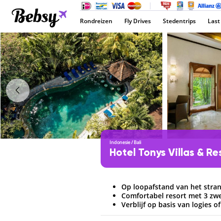
Rondreizen
Fly Drives
Stedentrips
Last
Indonesie
/
Bali
Hotel Tonys Villas & R
Op loopafstand van het stra
Comfortabel resort met 3 z
Verblijf op basis van logies of