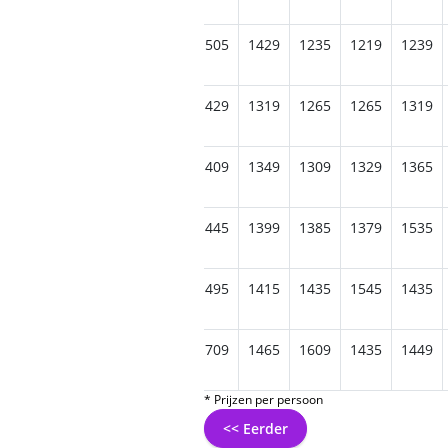
1639
1569
1549
1495
1505
1429
1235
1219
1239
1729
1665
1539
1679
1429
1319
1265
1265
1319
1729
1585
1725
1635
1409
1349
1309
1329
1365
1649
1769
1679
1609
1445
1399
1385
1379
1535
1835
1779
1655
1655
1495
1415
1435
1545
1435
1875
1699
1699
1715
1709
1465
1609
1435
1449
* Prijzen per persoon
<< Eerder