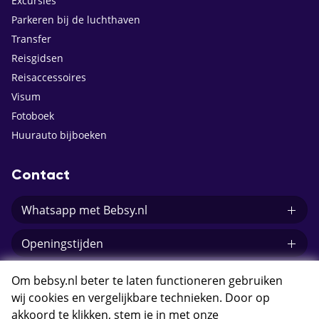
Excursies
Parkeren bij de luchthaven
Transfer
Reisgidsen
Reisaccessoires
Visum
Fotoboek
Huurauto bijboeken
Contact
Whatsapp met Bebsy.nl
Openingstijden
E-mail Bebsy.nl
Om bebsy.nl beter te laten functioneren gebruiken
wij cookies en vergelijkbare technieken. Door op
akkoord te klikken, stem je in met onze