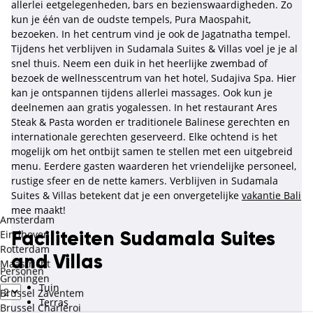
allerlei eetgelegenheden, bars en bezienswaardigheden. Zo
kun je één van de oudste tempels, Pura Maospahit,
bezoeken. In het centrum vind je ook de Jagatnatha tempel.
Tijdens het verblijven in Sudamala Suites & Villas voel je je al
snel thuis. Neem een duik in het heerlijke zwembad of
bezoek de wellnesscentrum van het hotel, Sudajiva Spa. Hier
kan je ontspannen tijdens allerlei massages. Ook kun je
deelnemen aan gratis yogalessen. In het restaurant Ares
Steak & Pasta worden er traditionele Balinese gerechten en
internationale gerechten geserveerd. Elke ochtend is het
mogelijk om het ontbijt samen te stellen met een uitgebreid
menu. Eerdere gasten waarderen het vriendelijke personeel,
rustige sfeer en de nette kamers. Verblijven in Sudamala
Suites & Villas betekent dat je een onvergetelijke
vakantie Bali
mee maakt!
Amsterdam
Eindhoven
Faciliteiten Sudamala Suites
Rotterdam
and Villas
Maastricht
Personen
Groningen
Tuin
Brussel Zaventem
Terras
Brussel Charleroi