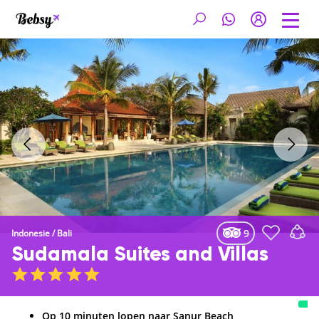
9
Indonesie
/
Bali
Sudamala Suites and Villas
Op 10 minuten lopen naar Sanur Beach