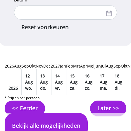
Reset voorkeuren
2026
Aug
Sep
Okt
Nov
Dec
2027
Jan
Feb
Mrt
Apr
Mei
Jun
Jul
Aug
Sep
Okt
N
12
13
14
15
16
17
18
Aug
Aug
Aug
Aug
Aug
Aug
Aug
2026
wo.
do.
vr.
za.
zo.
ma.
di.
* Prijzen per persoon
<< Eerder
Later >>
Bekijk alle mogelijkheden
2. Selecteer vlucht