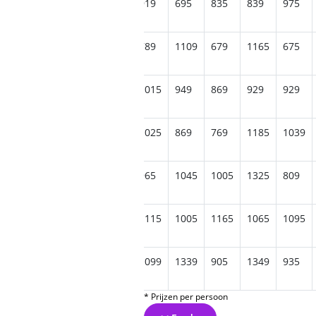
849
925
959
899
919
695
835
839
975
1165
719
845
855
789
1109
679
1165
675
975
985
1179
735
1015
949
869
929
929
1239
939
869
985
1025
869
769
1185
1039
1195
819
1185
829
965
1045
1005
1325
809
1075
1075
1155
1179
1115
1005
1165
1065
1095
1329
915
1045
925
1099
1339
905
1349
935
* Prijzen per persoon