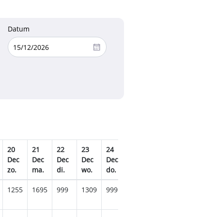
Datum
20
21
22
23
24
25
26
27
28
Dec
Dec
Dec
Dec
Dec
Dec
Dec
Dec
Dec
zo.
ma.
di.
wo.
do.
vr.
za.
zo.
ma.
1255
1695
999
1309
999
1279
1199
1465
130