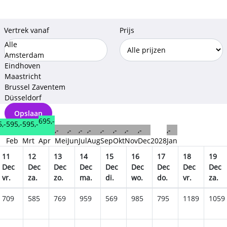
Vertrek vanaf
Prijs
Alle
Amsterdam
Eindhoven
Maastricht
Brussel Zaventem
Düsseldorf
Opslaan
695,-
595,-
595,-
,-
,-
,-
,-
,-
,-
,-
,-
,-
,-
n
Feb
Mrt
Apr
Mei
Jun
Jul
Aug
Sep
Okt
Nov
Dec
2028
Jan
11
12
13
14
15
16
17
18
19
Dec
Dec
Dec
Dec
Dec
Dec
Dec
Dec
Dec
vr.
za.
zo.
ma.
di.
wo.
do.
vr.
za.
709
585
769
959
569
985
795
1189
1059