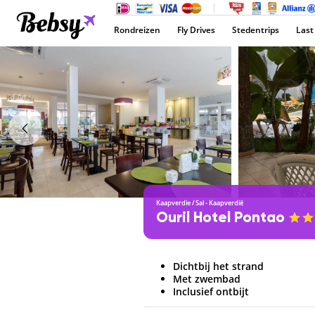
Rondreizen
Fly Drives
Stedentrips
Last
Kaapverdie
/
Sal - Kaapverdië
Ouril Hotel Pontao
Dichtbij het strand
Met zwembad
Inclusief ontbijt