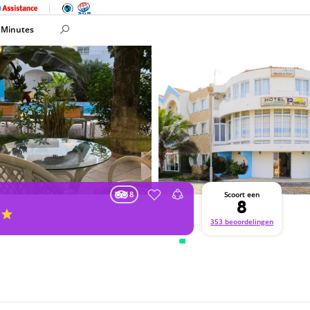
 Minutes
8
Scoort een
8
353 beoordelingen