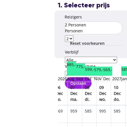
1. Selecteer prijs
Reizigers
2 Personen
Personen
Reset voorkeuren
Verblijf
885,-
Verzorgingstype
775,-
599,-
585
579,-
569,-
2026
Aug
Sep
Okt
Nov
Dec
2027
Ja
Opslaan
02
03
04
05
06
07
08
09
10
Dec
Dec
Dec
Dec
Dec
Dec
Dec
Dec
Dec
wo.
do.
vr.
za.
zo.
ma.
di.
wo.
do.
975
595
695
629
769
959
585
995
585