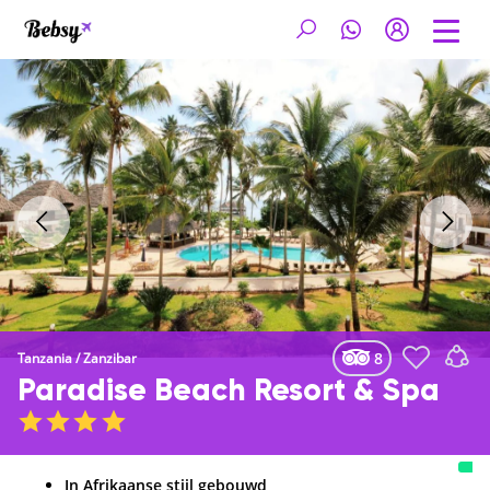
8
Tanzania
/
Zanzibar
Paradise Beach Resort & Spa
In Afrikaanse stijl gebouwd