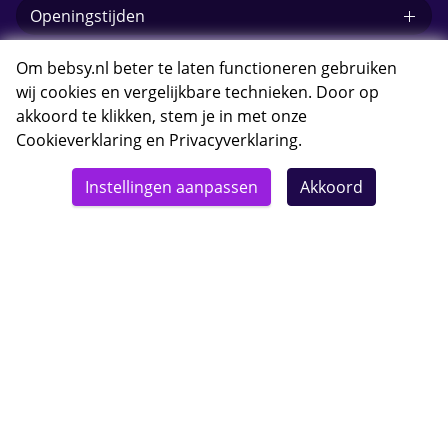
Openingstijden
E-mail Bebsy.nl
Om bebsy.nl beter te laten functioneren gebruiken
wij cookies en vergelijkbare technieken. Door op
akkoord te klikken, stem je in met onze
Cookieverklaring
en
Privacyverklaring
.
© 2026 Bebsy.nl
Instellingen aanpassen
Akkoord