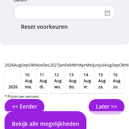
Reset voorkeuren
2026
Aug
Sep
Okt
Nov
Dec
2027
Jan
Feb
Mrt
Apr
Mei
Jun
Jul
Aug
Sep
Okt
N
10
11
12
13
14
15
16
Aug
Aug
Aug
Aug
Aug
Aug
Aug
2026
ma.
di.
wo.
do.
vr.
za.
zo.
* Prijzen per persoon
<< Eerder
Later >>
Bekijk alle mogelijkheden
2. Selecteer vlucht