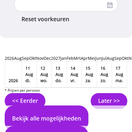
Reset voorkeuren
2026
Aug
Sep
Okt
Nov
Dec
2027
Jan
Feb
Mrt
Apr
Mei
Jun
Jul
Aug
Sep
Okt
N
11
12
13
14
15
16
17
Aug
Aug
Aug
Aug
Aug
Aug
Aug
2026
di.
wo.
do.
vr.
za.
zo.
ma.
* Prijzen per persoon
<< Eerder
Later >>
Bekijk alle mogelijkheden
2. Selecteer vlucht