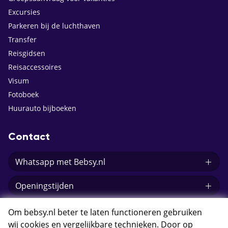
Excursies
Parkeren bij de luchthaven
Transfer
Reisgidsen
Reisaccessoires
Visum
Fotoboek
Huurauto bijboeken
Contact
Whatsapp met Bebsy.nl
Openingstijden
E-mail Bebsy.nl
Om bebsy.nl beter te laten functioneren gebruiken
wij cookies en vergelijkbare technieken. Door op