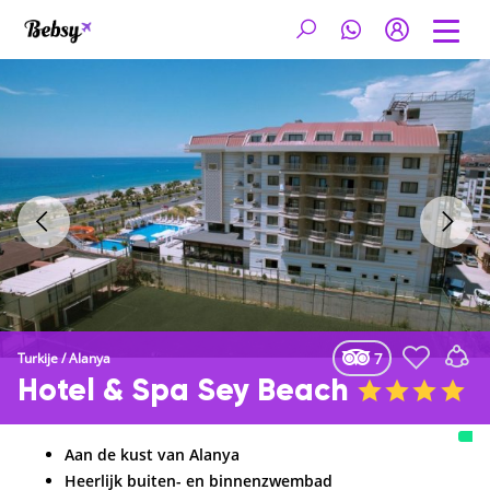
7
Turkije
/
Alanya
Hotel & Spa Sey Beach
Aan de kust van Alanya
Heerlijk buiten- en binnenzwembad