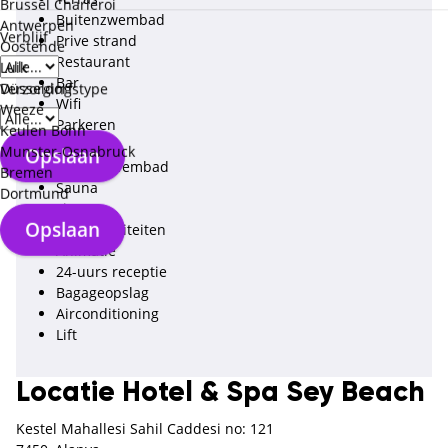
Brussel Charleroi
Buitenzwembad
Antwerpen
Verblijf
Prive strand
Oostende
Restaurant
Luik
Bar
Düsseldorf
Verzorgingstype
Wifi
Weeze
Parkeren
Keulen Bonn
Wellness
Munster-Osnabruck
Opslaan
Binnenzwembad
Bremen
Sauna
Dortmund
Fitness
Opslaan
Sportactiviteiten
Animatie
24-uurs receptie
Bagageopslag
Airconditioning
Lift
Locatie Hotel & Spa Sey Beach
Kestel Mahallesi Sahil Caddesi no: 121