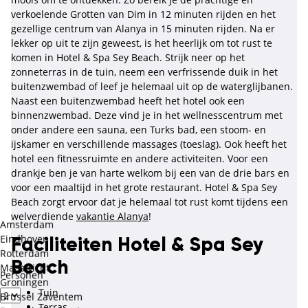
verkoelende Grotten van Dim in 12 minuten rijden en het
gezellige centrum van Alanya in 15 minuten rijden. Na er
lekker op uit te zijn geweest, is het heerlijk om tot rust te
komen in Hotel & Spa Sey Beach. Strijk neer op het
zonneterras in de tuin, neem een verfrissende duik in het
buitenzwembad of leef je helemaal uit op de waterglijbanen.
Naast een buitenzwembad heeft het hotel ook een
binnenzwembad. Deze vind je in het wellnesscentrum met
onder andere een sauna, een Turks bad, een stoom- en
ijskamer en verschillende massages (toeslag). Ook heeft het
hotel een fitnessruimte en andere activiteiten. Voor een
drankje ben je van harte welkom bij een van de drie bars en
voor een maaltijd in het grote restaurant. Hotel & Spa Sey
Beach zorgt ervoor dat je helemaal tot rust komt tijdens een
welverdiende
vakantie Alanya
!
Amsterdam
Eindhoven
Faciliteiten Hotel & Spa Sey
Rotterdam
Beach
Maastricht
Personen
Groningen
Tuin
Brussel Zaventem
Terras