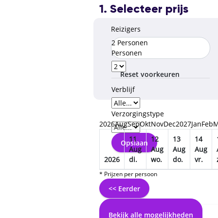
1. Selecteer prijs
Reizigers
2 Personen
Personen
Reset voorkeuren
Verblijf
Verzorgingstype
2026
Aug
Sep
Okt
Nov
Dec
2027
Jan
Feb
M
11
12
13
14
Opslaan
Aug
Aug
Aug
Aug
2026
di.
wo.
do.
vr.
* Prijzen per persoon
<< Eerder
Bekijk alle mogelijkheden