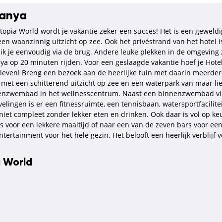
lanya
 Utopia World wordt je vakantie zeker een succes! Het is een geweld
een waanzinnig uitzicht op zee. Ook het privéstrand van het hotel is
k je eenvoudig via de brug. Andere leuke plekken in de omgeving z
nya op 20 minuten rijden. Voor een geslaagde vakantie hoef je Hote
 beleven! Breng een bezoek aan de heerlijke tuin met daarin meer
n met een schitterend uitzicht op zee en een waterpark van maar li
nenzwembad in het wellnesscentrum. Naast een binnenzwembad vind
ingen is er een fitnessruimte, een tennisbaan, watersportfaciliteit
e niet compleet zonder lekker eten en drinken. Ook daar is vol op ke
ts voor een lekkere maaltijd of naar een van de zeven bars voor ee
ertainment voor het hele gezin. Het belooft een heerlijk verblijf 
a World