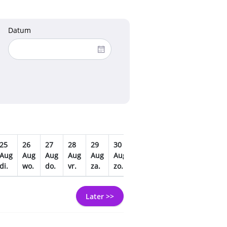
Datum
25
26
27
28
29
30
31
01
02
03
Aug
Aug
Aug
Aug
Aug
Aug
Aug
Sep
Sep
Sep
di.
wo.
do.
vr.
za.
zo.
ma.
di.
wo.
do.
Later >>