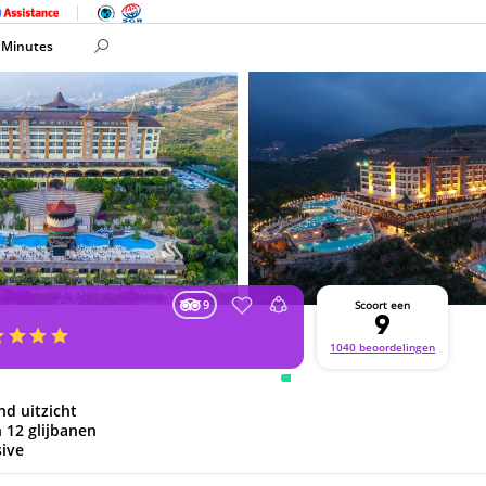
 Minutes
9
Scoort een
9
1040 beoordelingen
nd uitzicht
12 glijbanen
sive