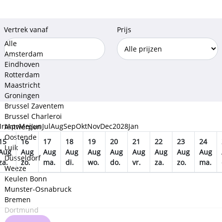
Vertrek vanaf
Prijs
Alle
Amsterdam
Eindhoven
Rotterdam
Maastricht
Groningen
Brussel Zaventem
Brussel Charleroi
rt
Apr
Mei
Jun
Jul
Aug
Sep
Okt
Nov
Dec
2028
Jan
Antwerpen
Oostende
15
16
17
18
19
20
21
22
23
24
Luik
Aug
Aug
Aug
Aug
Aug
Aug
Aug
Aug
Aug
Aug
Düsseldorf
za.
zo.
ma.
di.
wo.
do.
vr.
za.
zo.
ma.
Weeze
Keulen Bonn
Munster-Osnabruck
Bremen
Dortmund