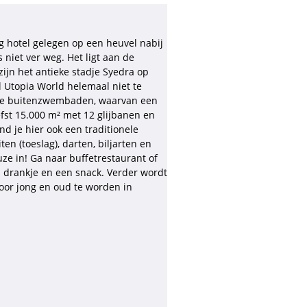
ig hotel gelegen op een heuvel nabij
 niet ver weg. Het ligt aan de
ijn het antieke stadje Syedra op
l Utopia World helemaal niet te
dere buitenzwembaden, waarvan een
efst 15.000 m² met 12 glijbanen en
 je hier ook een traditionele
en (toeslag), darten, biljarten en
uze in! Ga naar buffetrestaurant of
n drankje en een snack. Verder wordt
voor jong en oud te worden in