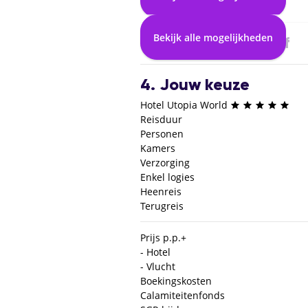
2. Selecteer vlucht
Bekijk alle mogelijkheden
3. Selecteer verblijf
4. Jouw keuze
Hotel Utopia World
Reisduur
Personen
Kamers
Verzorging
Enkel logies
Heenreis
Terugreis
Prijs p.p.
+
- Hotel
- Vlucht
Boekingskosten
Calamiteitenfonds