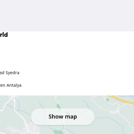
rld
tad Syedra
ven Antalya