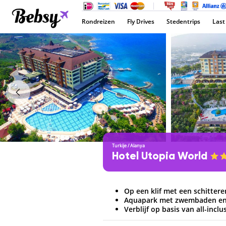
Rondreizen
Fly Drives
Stedentrips
Last
Turkije
/
Alanya
Hotel Utopia World
Op een klif met een schittere
Aquapark met zwembaden en 
Verblijf op basis van all-inclu