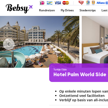
Rondreizen
Fly Drives
Stedentrips
Last
Turkije
/
Side
Hotel Palm World Side
Op enkele minuten lopen van
Ontzettend veel faciliteiten
Verblijf op basis van all-inclu