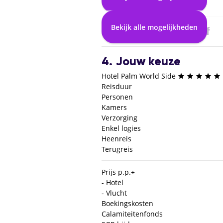
2. Selecteer vlucht
Bekijk alle mogelijkheden
3. Selecteer verblijf
4. Jouw keuze
Hotel Palm World Side
Reisduur
Personen
Kamers
Verzorging
Enkel logies
Heenreis
Terugreis
Prijs p.p.
+
- Hotel
- Vlucht
Boekingskosten
Calamiteitenfonds