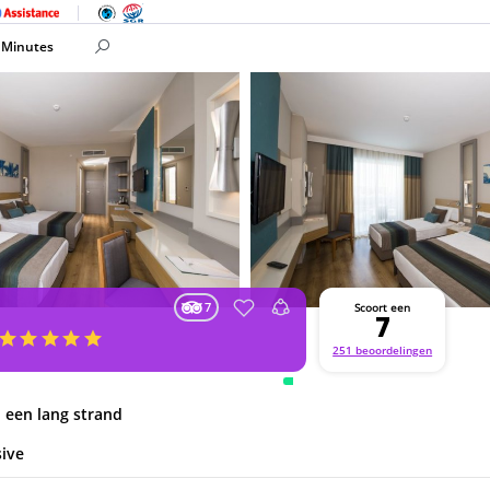
 Minutes
7
Scoort een
7
251 beoordelingen
 een lang strand
sive