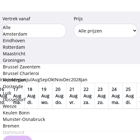
Vertrek vanaf
Prijs
Alle
Amsterdam
Eindhoven
Rotterdam
Maastricht
Groningen
Brussel Zaventem
Brussel Charleroi
rt
Apr
Mei
Jun
Jul
Aug
Sep
Okt
Nov
Dec
2028
Jan
Antwerpen
Oostende
16
17
18
19
20
21
22
23
24
25
Luik
Aug
Aug
Aug
Aug
Aug
Aug
Aug
Aug
Aug
Aug
Düsseldorf
zo.
ma.
di.
wo.
do.
vr.
za.
zo.
ma.
di.
Weeze
Keulen Bonn
Munster-Osnabruck
Bremen
Dortmund