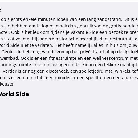
e
t op slechts enkele minuten lopen van een lang zandstrand. Dit is e
en zin hebben om te lopen, maak dan gebruik van de gratis pendeld
hotel. Ook is het leuk om tijdens je
vakantie Side
een bezoek te bren
n staat vol met bijzondere historische overblijfselen, restaurants e
orld Side niet te verlaten. Het heeft namelijk alles in huis om jou
n. Geniet de hele dag van de zon op het privéstrand of op de ligst
het zwembad. Ook is er een fitnessruimte en een wellnesscentrum 
panningsruimte en een massageruimte. Zin in een lekkere maaltijd
 Verder is er nog een discotheek, een spelletjesruimte, winkels, taf
 is er een miniclub, een minidisco, een speeltuin en een apart zwe
 keuze!
World Side