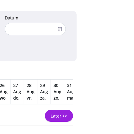
Datum
26
27
28
29
30
31
01
02
03
04
Aug
Aug
Aug
Aug
Aug
Aug
Sep
Sep
Sep
Sep
wo.
do.
vr.
za.
zo.
ma.
di.
wo.
do.
vr.
Later >>