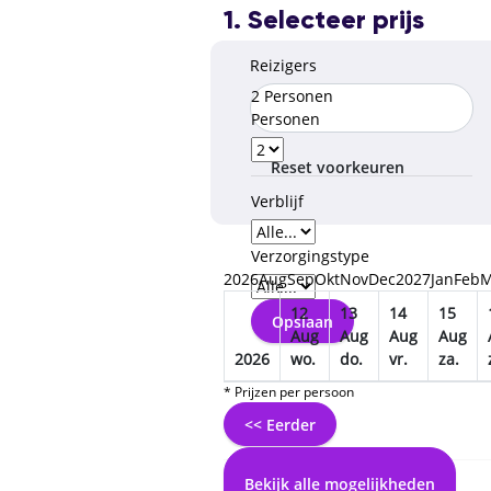
1. Selecteer prijs
Reizigers
2 Personen
Personen
Reset voorkeuren
Verblijf
Verzorgingstype
2026
Aug
Sep
Okt
Nov
Dec
2027
Jan
Feb
M
12
13
14
15
Opslaan
Aug
Aug
Aug
Aug
2026
wo.
do.
vr.
za.
* Prijzen per persoon
<< Eerder
Bekijk alle mogelijkheden