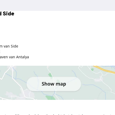
d Side
um van Side
t
haven van Antalya