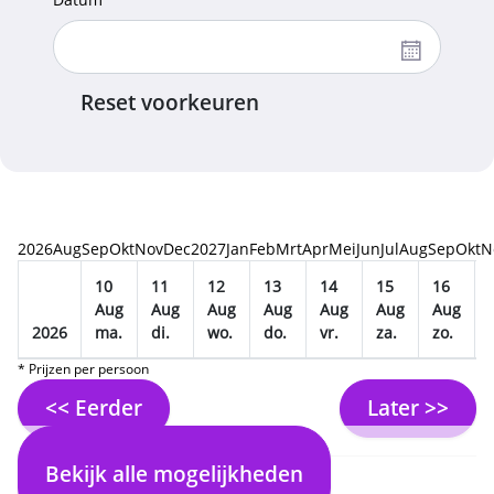
Reset voorkeuren
2026
Aug
Sep
Okt
Nov
Dec
2027
Jan
Feb
Mrt
Apr
Mei
Jun
Jul
Aug
Sep
Okt
N
10
11
12
13
14
15
16
Aug
Aug
Aug
Aug
Aug
Aug
Aug
2026
ma.
di.
wo.
do.
vr.
za.
zo.
* Prijzen per persoon
<< Eerder
Later >>
Bekijk alle mogelijkheden
2. Selecteer vlucht