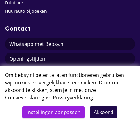
Fotoboek
Huurauto bijboeken
Contact
Whatsapp met Bebsy.nl
Openingstijden
E-mail Bebsy.nl
Om bebsy.nl beter te laten functioneren gebruiken
wij cookies en vergelijkbare technieken. Door op
akkoord te klikken, stem je in met onze
Cookieverklaring
en
Privacyverklaring
.
© 2026 Bebsy.nl
Instellingen aanpassen
Akkoord