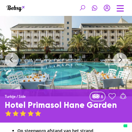
8
Turkije
/
Side
Hotel Primasol Hane Garden
Op steenworp afstand van het strand