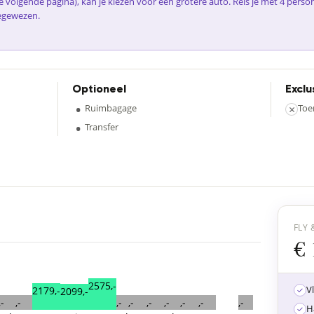
e volgende pagina), kan je kiezen voor een grotere auto. Reis je met 4 perso
egewezen.
Optioneel
Exclu
•
Ruimbagage
×
Toe
•
Transfer
FLY 
€ 
2575,-
V
2179,-
2099,-
,-
,-
,-
,-
,-
,-
,-
,-
,-
H