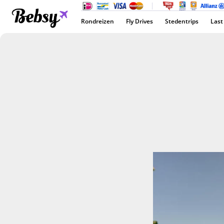
Rondreizen
Fly Drives
Stedentrips
Last