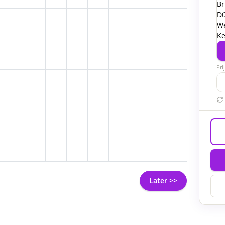
Br
Dü
W
Ke
Pri
Later >>