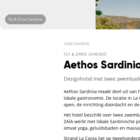
Fly & Drive Sardinië
Italië
/
Sardinië
FLY & DRIVE SARDINIË
Aethos Sardini
Designhotel met twee zwembaden
Aethos Sardinia maakt deel uit van 
lokale gastronomie. De locatie in La 
open, de inrichting doordacht en de
Het hotel beschikt over twee zwemba
ZAÏA werkt met lokale Sardinische p
omvat yoga, geluidsbaden en massag
Strand La Conia ligt op tweehonderd 