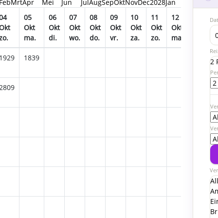
Feb
Mrt
Apr
Mei
Jun
Jul
Aug
Sep
Okt
Nov
Dec
2028
Jan
04
05
06
07
08
09
10
11
12
13
1
Da
Okt
Okt
Okt
Okt
Okt
Okt
Okt
Okt
Okt
Okt
O
zo.
ma.
di.
wo.
do.
vr.
za.
zo.
ma.
di.
w
Rei
1929
1839
2 
Pe
2809
Ver
Ve
Ver
Al
A
Ei
Br