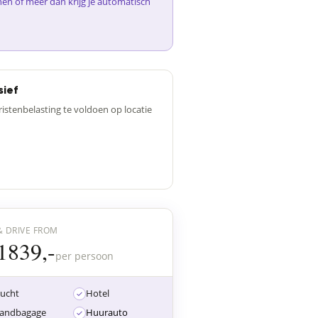
nen of meer dan krijg je automatisch
sief
ristenbelasting te voldoen op locatie
& DRIVE FROM
1839,-
per persoon
lucht
Hotel
andbagage
Huurauto