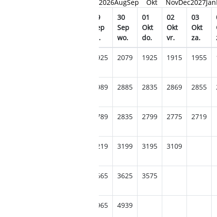
2026
Aug
Sep
Okt
Nov
Dec
2027
Jan
5
26
27
28
29
30
01
02
03
ep
Sep
Sep
Sep
Sep
Sep
Okt
Okt
Okt
.
za.
zo.
ma.
di.
wo.
do.
vr.
za.
995
1999
1929
1909
1925
2079
1925
1915
1955
539
2849
2819
2865
2989
2885
2835
2869
2855
919
2745
2879
2929
2789
2835
2799
2775
2719
289
3205
3339
3249
3219
3199
3195
3109
795
3765
3629
3655
3665
3625
3575
385
4949
4939
4985
4965
4939