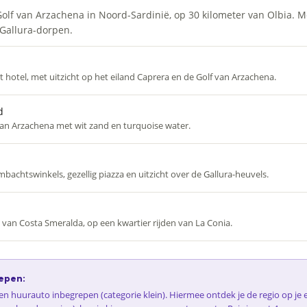
Golf van Arzachena in Noord-Sardinië, op 30 kilometer van Olbia. M
Gallura-dorpen.
t hotel, met uitzicht op het eiland Caprera en de Golf van Arzachena.
d
 van Arzachena met wit zand en turquoise water.
achtswinkels, gezellig piazza en uitzicht over de Gallura-heuvels.
 van Costa Smeralda, op een kwartier rijden van La Conia.
epen:
 een huurauto inbegrepen (categorie klein). Hiermee ontdek je de regio op j