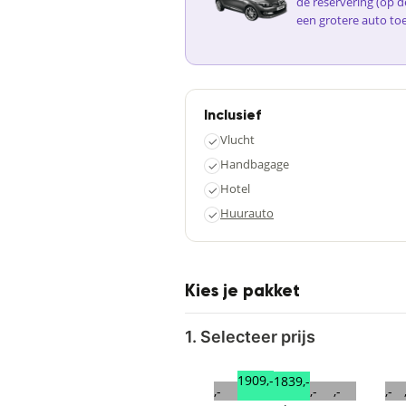
de reservering (op d
een grotere auto to
Inclusief
Vlucht
✓
Handbagage
✓
Hotel
✓
Huurauto
✓
Kies je pakket
1. Selecteer prijs
1909,-
1839,-
,-
,-
,-
,-