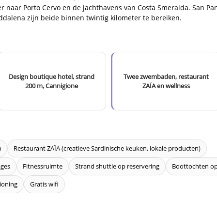
ier naar Porto Cervo en de jachthavens van Costa Smeralda. San P
ddalena zijn beide binnen twintig kilometer te bereiken.
Design boutique hotel, strand
Twee zwembaden, restaurant
200 m, Cannigione
ZAÏA en wellness
)
Restaurant ZAÏA (creatieve Sardinische keuken, lokale producten)
ages
Fitnessruimte
Strand shuttle op reservering
Boottochten o
ioning
Gratis wifi