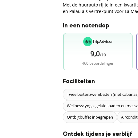
Met de huurauto rij je in een kwart
en Palau als vertrekpunt voor La Ma
In een notendop
TripAdvisor
9,0
/10
460 beoordelingen
Faciliteiten
Twee buitenzwembaden (met cabanas
Wellness: yoga, geluidsbaden en mass
Ontbijtbuffet inbegrepen
Aircondit
Ontdek tijdens je verblijf