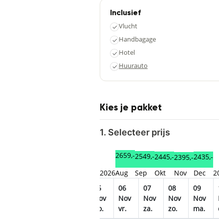
Inclusief
Vlucht
✓
Handbagage
✓
Hotel
✓
Huurauto
✓
Kies je pakket
1. Selecteer prijs
2659,-
2549,-
2445,-
2435,-
2395,-
2026
Aug
Sep
Okt
Nov
Dec
2
1
02
03
04
05
06
07
08
09
ov
Nov
Nov
Nov
Nov
Nov
Nov
Nov
Nov
.
ma.
di.
wo.
do.
vr.
za.
zo.
ma.