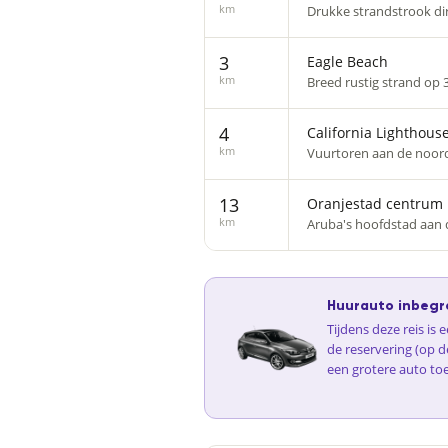
km
Drukke strandstrook dir
3
Eagle Beach
km
Breed rustig strand op 
4
California Lighthous
km
Vuurtoren aan de noord
13
Oranjestad centrum
km
Aruba's hoofdstad aan d
Huurauto inbegr
Tijdens deze reis is
de reservering (op d
een grotere auto to