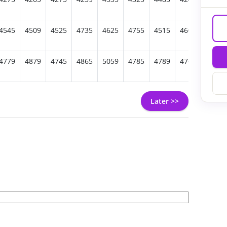
4545
4509
4525
4735
4625
4755
4515
4609
4475
4779
4879
4745
4865
5059
4785
4789
4769
4775
Later >>