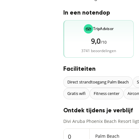
In een notendop
TripAdvisor
9,0
/10
3741 beoordelingen
Faciliteiten
Direct strandtoegang Palm Beach
S
Gratis wifi
Fitness center
Aircon
Ontdek tijdens je verblijf
Divi Aruba Phoenix Beach Resort lig
0
Palm Beach