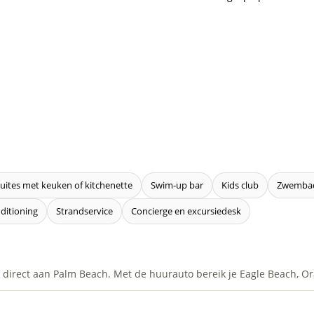
uites met keuken of kitchenette
Swim-up bar
Kids club
Zwemba
ditioning
Strandservice
Concierge en excursiedesk
t direct aan Palm Beach. Met de huurauto bereik je Eagle Beach, O