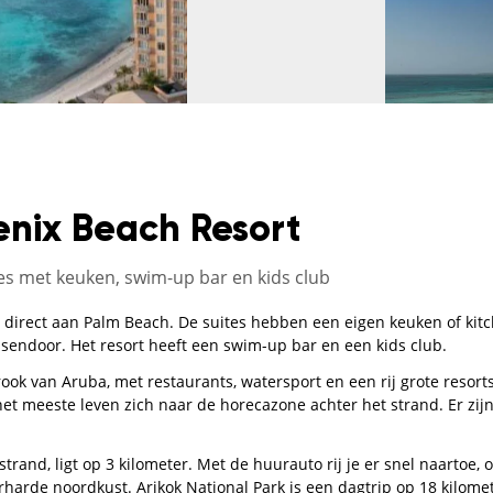
enix Beach Resort
es met keuken, swim-up bar en kids club
 direct aan Palm Beach. De suites hebben een eigen keuken of kitch
sendoor. Het resort heeft een swim-up bar en een kids club.
ook van Aruba, met restaurants, watersport en een rij grote resorts.
het meeste leven zich naar de horecazone achter het strand. Er zij
strand, ligt op 3 kilometer. Met de huurauto rij je er snel naartoe, 
rharde noordkust. Arikok National Park is een dagtrip op 18 kilomet