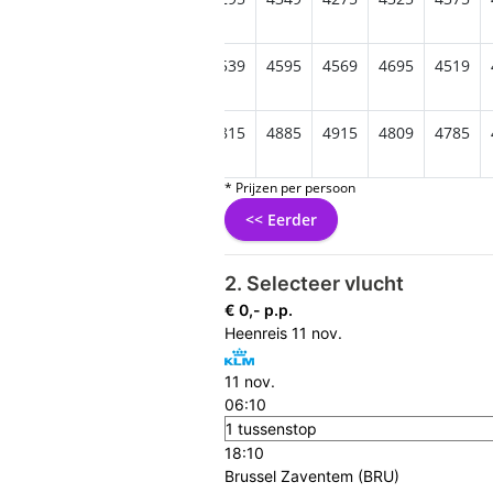
839
4549
4535
4545
4539
4595
4569
4695
4519
899
4839
4769
4789
4815
4885
4915
4809
4785
* Prijzen per persoon
<< Eerder
2. Selecteer vlucht
€ 0,- p.p.
Heenreis
11 nov.
11 nov.
06:10
1 tussenstop
18:10
Brussel Zaventem (BRU)