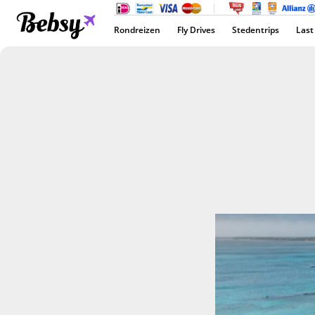
Rondreizen
Fly Drives
Stedentrips
Last