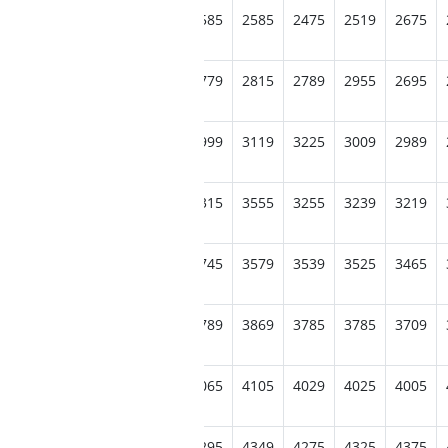
799
2745
2479
2489
2585
2585
2475
2519
2675
059
2789
2715
2779
2779
2815
2789
2955
2695
085
3005
2995
3029
2999
3119
3225
3009
2989
319
3295
3249
3249
3315
3555
3255
3239
3219
609
3555
3479
3565
3745
3579
3539
3525
3465
869
3775
3789
4015
3789
3869
3785
3785
3709
095
4095
4219
4035
4065
4105
4029
4025
4005
409
4525
4249
4319
4295
4349
4275
4325
4375