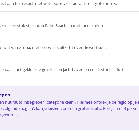
ect aan het resort, met watersport, restaurants en grote hotels.
3 km, een stuk stiller dan Palm Beach en met meer ruimte.
e
punt van Aruba, met een weids uitzicht over de westkust.
e baai, met gekleurde gevels, een jachthaven en een historisch fort.
epen:
 een huurauto inbegrepen (categorie klein). Hiermee ontdek je de regio op j
e volgende pagina), kan je kiezen voor een grotere auto. Reis je met 4 perso
egewezen.