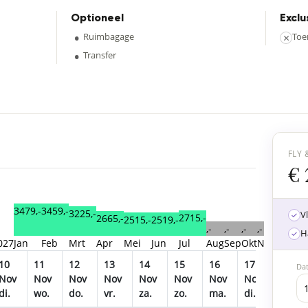
Optioneel
Exclu
•
Ruimbagage
×
Toe
•
Transfer
FLY 
€ 
3479,-
3459,-
3225,-
V
2715,-
2665,-
2519,-
2515,-
,-
,-
,-
,-
,-
H
027
Jan
Feb
Mrt
Apr
Mei
Jun
Jul
Aug
Sep
Okt
Nov
Dec
20
10
11
12
13
14
15
16
17
18
Da
Nov
Nov
Nov
Nov
Nov
Nov
Nov
Nov
Nov
di.
wo.
do.
vr.
za.
zo.
ma.
di.
wo.