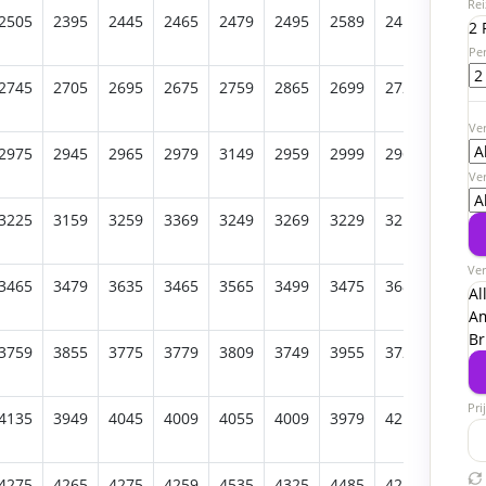
Rei
2505
2395
2445
2465
2479
2495
2589
2415
2475
2 
Pe
2745
2705
2695
2675
2759
2865
2699
2729
2715
Ver
2975
2945
2965
2979
3149
2959
2999
2965
2949
Ve
3225
3159
3259
3369
3249
3269
3229
3215
3209
Ver
3465
3479
3635
3465
3565
3499
3475
3689
3519
Al
A
Br
3759
3855
3775
3779
3809
3749
3955
3725
3955
Pri
4135
3949
4045
4009
4055
4009
3979
4219
3985
4275
4265
4275
4259
4535
4325
4485
4249
4235