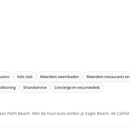
asino
Kids club
Meerdere zwembaden
Meerdere restaurants en
ditioning
Strandservice
Concierge en excursiedesk
t aan Palm Beach. Met de huurauto verken je Eagle Beach, de Califo