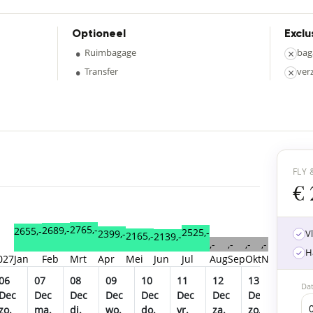
Optioneel
Exclu
•
Ruimbagage
×
bag
•
Transfer
×
ver
FLY 
€ 
2765,-
2689,-
2655,-
2525,-
2399,-
V
2165,-
2139,-
,-
,-
,-
,-
,-
H
027
Jan
Feb
Mrt
Apr
Mei
Jun
Jul
Aug
Sep
Okt
Nov
Dec
20
06
07
08
09
10
11
12
13
14
Da
Dec
Dec
Dec
Dec
Dec
Dec
Dec
Dec
Dec
zo.
ma.
di.
wo.
do.
vr.
za.
zo.
ma.