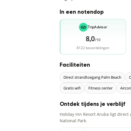
In een notendop
TripAdvisor
8,0
/10
8122 beoordelingen
Faciliteiten
Direct strandtoegang Palm Beach
C
Gratis wifi
Fitness center
Aircon
Ontdek tijdens je verblijf
Holiday Inn Resort Aruba ligt direc
National Park.