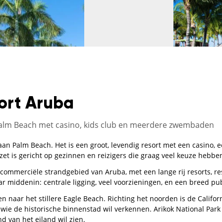
sort Aruba
 Palm Beach met casino, kids club en meerdere zwembaden
t aan Palm Beach. Het is een groot, levendig resort met een casino
zet is gericht op gezinnen en reizigers die graag veel keuze hebben
commerciële strandgebied van Aruba, met een lange rij resorts, r
aar middenin: centrale ligging, veel voorzieningen, en een breed pub
en naar het stillere Eagle Beach. Richting het noorden is de Califor
 wie de historische binnenstad wil verkennen. Arikok National Park
d van het eiland wil zien.