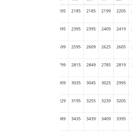
255
2175
2229
2255
2205
2185
2185
2199
2205
385
2405
2489
2415
2395
2395
2395
2409
2419
645
2699
2655
2599
2599
2595
2609
2625
2605
909
2845
2849
2809
2799
2815
2849
2785
2819
065
3035
3059
3019
3009
3035
3045
3025
2995
255
3239
3259
3229
3229
3195
3255
3239
3205
459
3425
3485
3475
3389
3435
3439
3409
3395