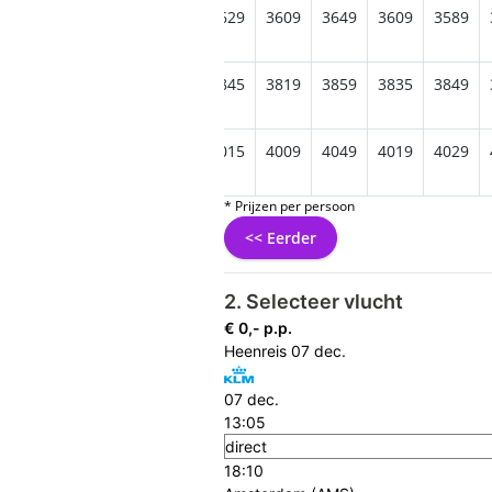
669
3635
3699
3645
3629
3609
3649
3609
3589
895
3855
3889
3879
3845
3819
3859
3835
3849
129
4009
4099
4065
4015
4009
4049
4019
4029
* Prijzen per persoon
<< Eerder
2. Selecteer vlucht
€ 0,- p.p.
Heenreis
07 dec.
07 dec.
13:05
direct
18:10