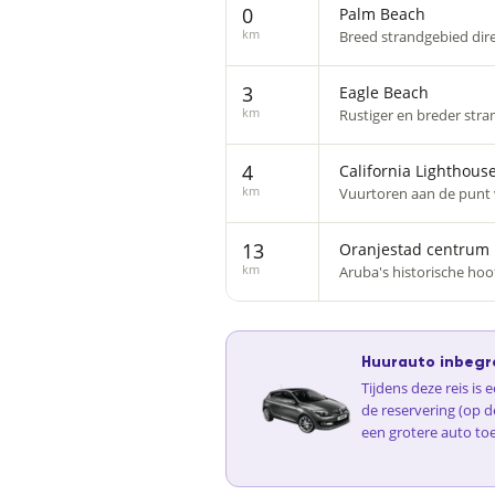
0
Palm Beach
km
Breed strandgebied dire
3
Eagle Beach
km
Rustiger en breder stra
4
California Lighthous
km
Vuurtoren aan de punt v
13
Oranjestad centrum
km
Aruba's historische hoo
Huurauto inbegr
Tijdens deze reis is
de reservering (op d
een grotere auto to