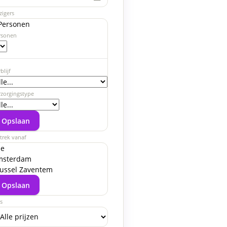
zigers
2435
2625
2799
3089
2979
2735
3099
3295
337
Personen
rsonen
2619
2835
3009
3299
3209
3109
3685
3739
377
blijf
2829
3045
3219
3535
3585
3689
4065
4149
406
rzorgingstype
3039
3255
3449
3909
4169
4069
4469
4435
466
Opslaan
trek vanaf
3245
3485
3825
4429
4549
4475
4755
5035
529
le
msterdam
ussel Zaventem
3479
3859
4409
4869
4955
4765
5359
5669
634
Opslaan
js
3855
4445
4789
5279
5245
5365
5989
6759
674