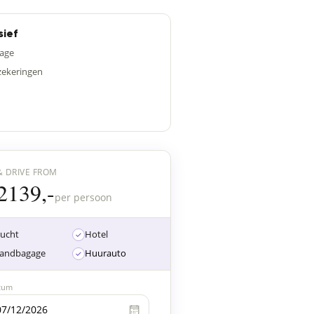
sief
age
zekeringen
& DRIVE FROM
2139,-
per persoon
lucht
Hotel
,-
andbagage
Huurauto
28
Jan
15
16
17
18
19
20
21
22
23
tum
Dec
Dec
Dec
Dec
Dec
Dec
Dec
Dec
Dec
di.
wo.
do.
vr.
za.
zo.
ma.
di.
wo.