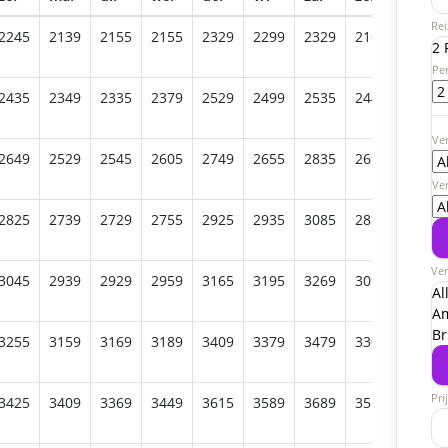
Rei
2245
2139
2155
2155
2329
2299
2329
2169
2229
2 
Pe
2435
2349
2335
2379
2529
2499
2535
2445
2485
Ver
2649
2529
2545
2605
2749
2655
2835
2699
2689
Ve
2825
2739
2729
2755
2925
2935
3085
2885
2899
Ver
3045
2939
2929
2959
3165
3195
3269
3095
3109
Al
A
Br
3255
3159
3169
3189
3409
3379
3479
3305
3315
Pri
3425
3409
3369
3449
3615
3589
3689
3515
3549