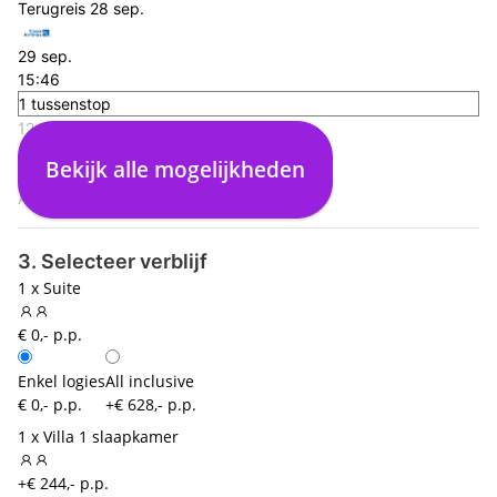
Terugreis
28 sep.
29 sep.
15:46
1 tussenstop
12:10
Aruba (AUA)
Bekijk alle mogelijkheden
14:24
Amsterdam (AMS)
3. Selecteer verblijf
1 x Suite
€ 0,- p.p.
Enkel logies
All inclusive
€ 0,- p.p.
+€ 628,- p.p.
1 x Villa 1 slaapkamer
+€ 244,- p.p.