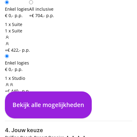
Enkel logies
All inclusive
€ 0,- p.p.
+€ 704,- p.p.
1 x Suite
1 x Suite
+€ 422,- p.p.
Enkel logies
€ 0,- p.p.
1 x Studio
+€ 440,- p.p.
Bekijk alle mogelijkheden
Enkel logies
All inclusive
€ 0,- p.p.
+€ 686,- p.p.
4. Jouw keuze