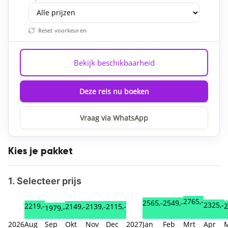
Reset voorkeuren
Bekijk beschikbaarheid
Deze reis nu boeken
Vraag via WhatsApp
Kies je pakket
1. Selecteer prijs
2765,-
2565,-
2549,-
2325,-
2219,-
2
2149,-
2139,-
2115,-
1979,-
2026
Aug
Sep
Okt
Nov
Dec
2027
Jan
Feb
Mrt
Apr