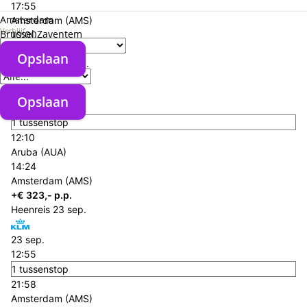
17:55
Amsterdam
Amsterdam (AMS)
Verblijf
Brussel Zaventem
10:00
Aruba (AUA)
Opslaan
Verzorgingstype
Terugreis
28 sep.
29 sep.
Opslaan
15:46
1 tussenstop
12:10
Aruba (AUA)
14:24
Amsterdam (AMS)
+€ 323,- p.p.
Heenreis
23 sep.
23 sep.
12:55
1 tussenstop
21:58
Amsterdam (AMS)