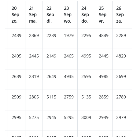
20
21
22
23
24
25
26
2
p
Sep
Sep
Sep
Sep
Sep
Sep
Sep
S
zo.
ma.
di.
wo.
do.
vr.
za.
z
85
2439
2369
2289
1979
2295
4849
2289
4
89
2495
2445
2149
2465
4995
2445
4829
2
39
2639
2319
2649
4935
2595
4985
2699
2
09
2509
2805
5115
2759
5135
2859
2789
2
29
2995
5275
2945
5295
3009
2949
2979
3