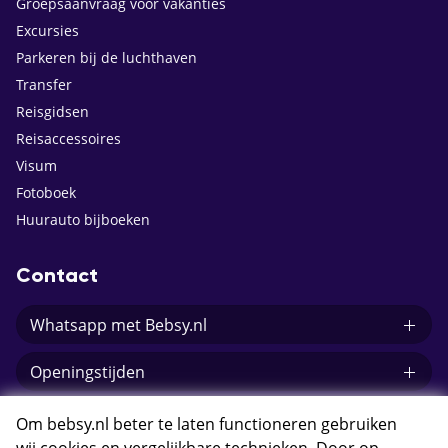
Groepsaanvraag voor vakanties
Excursies
Parkeren bij de luchthaven
Transfer
Reisgidsen
Reisaccessoires
Visum
Fotoboek
Huurauto bijboeken
Contact
Whatsapp met Bebsy.nl
Openingstijden
E-mail Bebsy.nl
Om bebsy.nl beter te laten functioneren gebruiken