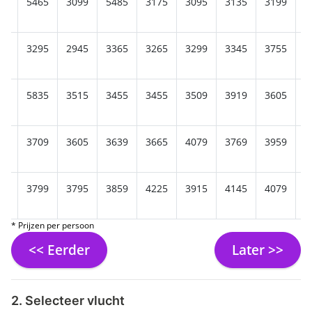
89
5465
3099
5485
3175
3095
3135
3199
3
69
3295
2945
3365
3265
3299
3345
3755
3
29
5835
3515
3455
3455
3509
3919
3605
3
75
3709
3605
3639
3665
4079
3769
3959
3
45
3799
3795
3859
4225
3915
4145
4079
4
* Prijzen per persoon
<< Eerder
Later >>
2. Selecteer vlucht