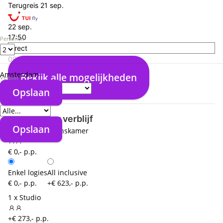
Terugreis
21 sep.
22 sep.
17:50
Personen
direct
09:40
Bonaire (BON)
Amsterdam
Bekijk alle mogelijkheden
Verblijf
09:50
Opslaan
Amsterdam (AMS)
Verzorgingstype
3. Selecteer verblijf
Opslaan
1 x Tweepersoonskamer
€ 0,- p.p.
Enkel logies
All inclusive
€ 0,- p.p.
+€ 623,- p.p.
1 x Studio
+€ 273,- p.p.