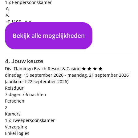
1 x Eenpersoonskamer
+€ 1196,- p.p.
Bekijk alle mogelijkheden
Enkel logies
All inclusive
€ 0,- p.p.
+€ 917,- p.p.
4. Jouw keuze
Divi Flamingo Beach Resort & Casino
dinsdag, 15 september 2026 - maandag, 21 september 2026
(aankomst 22 september 2026)
Reisduur
7 dagen / 6 nachten
Personen
2
Kamers
1 x Tweepersoonskamer
Verzorging
Enkel logies