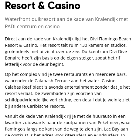
Resort & Casino
Waterfront duikresort aan de kade van Kralendijk met
PADI-centrum en casino
Direct aan de kade van Kralendijk ligt het Divi Flamingo Beach
Resort & Casino. Het resort telt ruim 130 kamers en studios,
grotendeels met uitzicht over de zee. Duikcentrum Divi Dive
Bonaire heeft zijn basis op de eigen steiger, zodat het rif
letterlijk voor de deur begint.
Op het complex vind je twee restaurants en meerdere bars,
waaronder de Calabash Terrace aan het water. Casino
Calabas Reef biedt 's avonds entertainment zonder dat je het
resort verlaat. De zwembaden zijn voorzien van
schildpadvriendelijke verlichting, een detail dat je weinig ziet
bij andere Caribische resorts.
Vanuit de kade van Kralendijk rij je met de huurauto in een
kwartier zuidwaarts naar de zoutpannen van Pekelmeer, waar
flamingo's langs de kant van de weg te zien zijn. Lac Bay aan
de oostkust is het adres voor kitesurfers en windsurfers. In