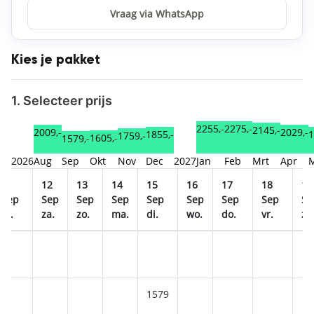
Vraag via WhatsApp
Kies je pakket
1. Selecteer prijs
2275,-
2255,-
2145,-
2029,-
2009,-
1
1855,-
1759,-
1605,-
1579,-
2026
Aug
Sep
Okt
Nov
Dec
2027
Jan
Feb
Mrt
Apr
11
12
13
14
15
16
17
18
19
Sep
Sep
Sep
Sep
Sep
Sep
Sep
Sep
Se
vr.
za.
zo.
ma.
di.
wo.
do.
vr.
za
1579