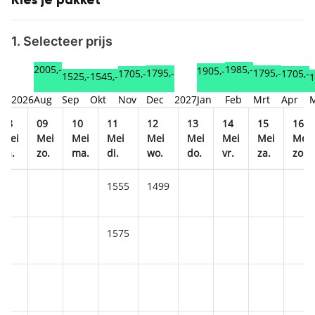
Kies je pakket
1. Selecteer prijs
2005,-
1985,-
1905,-
1795,-
1795,-
1705,-
1705,-
1545,-
1525,-
1
2026
Aug
Sep
Okt
Nov
Dec
2027
Jan
Feb
Mrt
Apr
08
09
10
11
12
13
14
15
16
Mei
Mei
Mei
Mei
Mei
Mei
Mei
Mei
Mei
za.
zo.
ma.
di.
wo.
do.
vr.
za.
zo.
1555
1499
1575