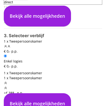
direct
11:40
Bonaire (BON)
Bekijk alle mogelijkheden
09:50
Amsterdam (AMS)
3. Selecteer verblijf
1 x Tweepersoonskamer
€ 0,- p.p.
Enkel logies
€ 0,- p.p.
1 x Tweepersoonskamer
1 x Tweepersoonskamer
+€ 388,- p.p.
Bekijk alle mogelijkheden
Enkel logies