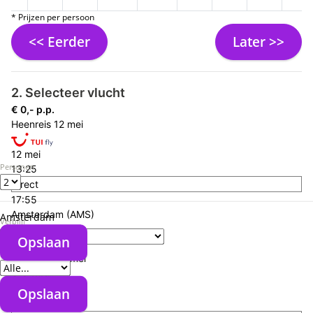
* Prijzen per persoon
<< Eerder
Later >>
2. Selecteer vlucht
€ 0,- p.p.
Heenreis
12 mei
12 mei
Personen
13:25
direct
17:55
Amsterdam (AMS)
Amsterdam
Verblijf
10:30
Opslaan
Bonaire (BON)
Verzorgingstype
Terugreis
17 mei
18 mei
Opslaan
19:50