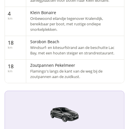
aanlegplaatsen voor boten naar Klein Bonaire.
Klein Bonaire
4
Onbewoond eilandje tegenover Kralendijk,
km
bereikbaar per boot, met rustige ondiepe
snorkelplekken.
Sorobon Beach
18
Windsurf- en kitesurfstrand aan de beschutte Lac
km
Bay, met een houten steiger en strandrestaurant.
Zoutpannen Pekelmeer
18
Flamingo's langs de kant van de weg bij de
km
zoutpannen aan de zuidkust.