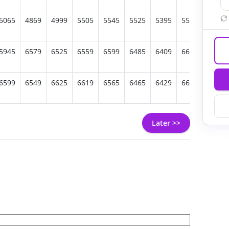
5065
4869
4999
5505
5545
5525
5395
5539
5389
5945
6579
6525
6559
6599
6485
6409
6615
6579
6599
6549
6625
6619
6565
6465
6429
6619
6549
Later >>