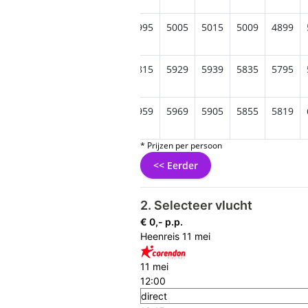
079
4885
5029
4899
4995
5005
5015
5009
4899
859
5785
5955
5999
5815
5929
5939
5835
5795
865
5789
5975
5939
5959
5969
5905
5855
5819
* Prijzen per persoon
<< Eerder
2. Selecteer vlucht
€ 0,- p.p.
Heenreis
11 mei
11 mei
12:00
direct