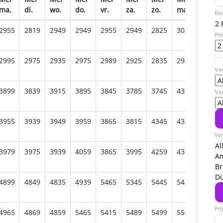
ma.
di.
wo.
do.
vr.
za.
zo.
ma.
di.
Rei
2 
2955
2819
2949
2949
2955
2949
2825
3025
2835
Pe
2995
2975
2935
2975
2989
2925
2835
2989
2969
Ver
3899
3839
3915
3895
3845
3785
3745
4309
4235
Ve
3955
3939
3949
3959
3865
3815
4345
4329
4335
Ver
Al
3979
3975
3939
4059
3865
3995
4259
4389
4369
A
Br
Dü
4899
4849
4835
4939
5465
5345
5445
5439
5369
Pri
4965
4869
4859
5465
5415
5489
5499
5505
5349