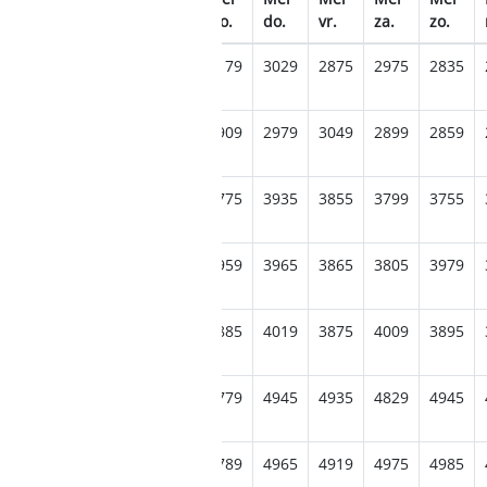
.
zo.
ma.
di.
wo.
do.
vr.
za.
zo.
339
3279
3289
3155
3179
3029
2875
2975
2835
365
3095
3335
3239
2909
2979
3049
2899
2859
059
4049
4145
3899
3775
3935
3855
3799
3755
135
4235
4035
3895
3959
3965
3865
3805
3979
289
3909
3985
4019
3885
4019
3875
4009
3895
879
4775
4939
4879
4779
4945
4935
4829
4945
875
5035
4969
4885
4789
4965
4919
4975
4985