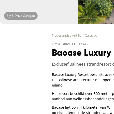
Fly & Drive Curaçao
Nederlandse Antillen
/
Curacao
FLY & DRIVE CURAÇAO
Baoase Luxury 
Exclusief Balinees strandresort
Baoase Luxury Resort beschikt over v
De Balinese architectuur met open p
eiland.
Het resort beschikt over 300 meter 
aanbod aan wellnessbehandelingen. P
Baoase ligt op vijf kilometer van Wi
op eigen tempo: de stranden van west