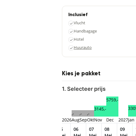
Inclusief
Vlucht
✓
Handbagage
✓
Hotel
✓
Huurauto
✓
Kies je pakket
1. Selecteer prijs
5759,-
330
3145,-
,-
,-
,-
2026
Aug
Sep
Okt
Nov
Dec
2027
Jan
1
02
03
04
05
06
07
08
09
ei
Mei
Mei
Mei
Mei
Mei
Mei
Mei
Mei