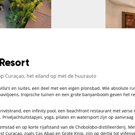
Resort
 op Curaçao, het eiland op met de huurauto
illa's en suites, een deel met een eigen plonsbad. Wie absolute rust
aviljoens, tropische tuinen en een grote banyanboom geven het re
privéstrand, een infinity pool, een beachfront restaurant met vers
rivéjachtuitstapjes, yoga, pilates en watersport zijn op aanvraag
llemstad en op korte rijafstand van de Chobolobo-distilleerderij. M
 Curaçao, zoals Cas Abao en Grote Knip, zijn op dertig tot vijfenv