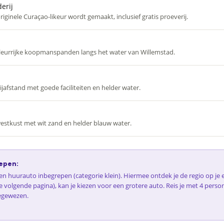
erij
iginele Curaçao-likeur wordt gemaakt, inclusief gratis proeverij.
urrijke koopmanspanden langs het water van Willemstad.
ijafstand met goede faciliteiten en helder water.
estkust met wit zand en helder blauw water.
epen:
 een huurauto inbegrepen (categorie klein). Hiermee ontdek je de regio op j
e volgende pagina), kan je kiezen voor een grotere auto. Reis je met 4 perso
egewezen.