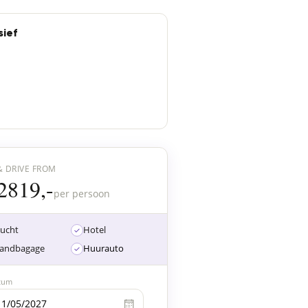
sief
& DRIVE FROM
2819,-
per persoon
lucht
Hotel
andbagage
Huurauto
tum
19
20
21
22
23
24
25
26
27
Mei
Mei
Mei
Mei
Mei
Mei
Mei
Mei
Mei