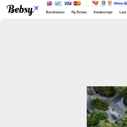
Rondreizen
Fly Drives
Stedentrips
Last