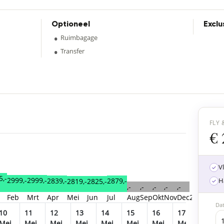
Optioneel
Exclu
•
Ruimbagage
•
Transfer
FLY 
€ 
V
5,-
2999,-
2999,-
2879,-
H
2839,-
2825,-
2819,-
,-
,-
,-
,-
,-
,-
Feb
Mrt
Apr
Mei
Jun
Jul
Aug
Sep
Okt
Nov
Dec
2028
Jan
Da
10
11
12
13
14
15
16
17
18
Mei
Mei
Mei
Mei
Mei
Mei
Mei
Mei
Mei