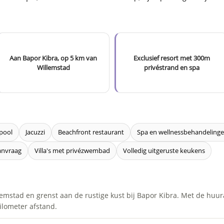
Aan Bapor Kibra, op 5 km van
Exclusief resort met 300m
Willemstad
privéstrand en spa
 pool
Jacuzzi
Beachfront restaurant
Spa en wellnessbehandeling
anvraag
Villa's met privézwembad
Volledig uitgeruste keukens
llemstad en grenst aan de rustige kust bij Bapor Kibra. Met de huu
kilometer afstand.