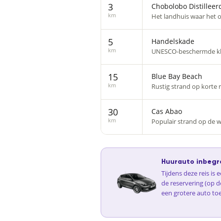
3
Chobolobo Distilleerd
km
Het landhuis waar het or
5
Handelskade
km
UNESCO-beschermde kle
15
Blue Bay Beach
km
Rustig strand op korte r
30
Cas Abao
km
Populair strand op de w
Huurauto inbegr
Tijdens deze reis is
de reservering (op d
een grotere auto to