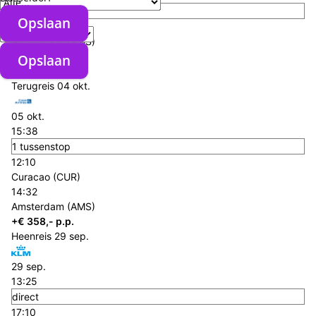
direct
Verzorgingstype
Opslaan
17:10
Amsterdam (AMS)
09:45
Opslaan
Curacao (CUR)
Terugreis
04 okt.
05 okt.
15:38
1 tussenstop
12:10
Curacao (CUR)
14:32
Amsterdam (AMS)
+€ 358,- p.p.
Heenreis
29 sep.
29 sep.
13:25
direct
17:10