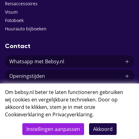
Reisaccessoires
Visum
Fotoboek
Huurauto bijboeken
Contact
Whatsapp met Bebsy.nl
Openingstijden
E-mail Bebsy.nl
Om bebsy.nl beter te laten functioneren gebruiken
wij cookies en vergelijkbare technieken. Door op
akkoord te klikken, stem je in met onze
Cookieverklaring
en
Privacyverklaring
.
© 2026 Bebsy.nl
Instellingen aanpassen
Akkoord