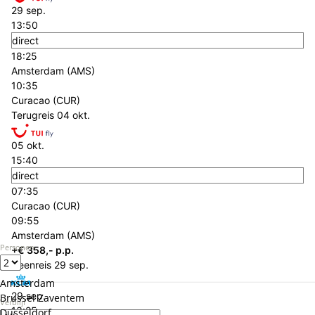
29 sep.
13:50
direct
18:25
Amsterdam (AMS)
10:35
Curacao (CUR)
Terugreis
04 okt.
05 okt.
15:40
direct
07:35
Curacao (CUR)
09:55
Amsterdam (AMS)
Personen
+€ 358,- p.p.
Heenreis
29 sep.
Amsterdam
29 sep.
Brussel Zaventem
Verblijf
13:25
Düsseldorf