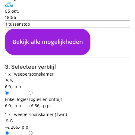
05 okt.
18:55
1 tussenstop
13:55
Curacao (CUR)
Bekijk alle mogelijkheden
13:00
Dusseldorf (DUS)
3. Selecteer verblijf
1 x Tweepersoonskamer
€ 0,- p.p.
Enkel logies
Logies en ontbijt
€ 0,- p.p.
+€ 56,- p.p.
1 x Tweepersoonskamer (Twin)
+€ 266,- p.p.