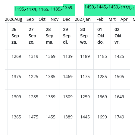
1459,-
1459,-
1445,-
1359,-
1339,-
1
1195,-
1185,-
1165,-
1139,-
2026
Aug
Sep
Okt
Nov
Dec
2027
Jan
Feb
Mrt
Apr
26
27
28
29
30
01
02
0
p
Sep
Sep
Sep
Sep
Sep
Okt
Okt
O
za.
zo.
ma.
di.
wo.
do.
vr.
z
25
1269
1319
1369
1139
1189
1185
1425
1
09
1375
1225
1385
1469
1175
1285
1505
1
15
1309
1285
1389
1309
1259
1369
1649
1
49
1365
1475
1455
1389
1445
1699
1749
1