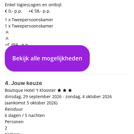
Enkel logies
Logies en ontbijt
€ 0,- p.p.
+€ 58,- p.p.
1 x Tweepersoonskamer
1 x Tweepersoonskamer
+€ 459,- p.p.
Bekijk alle mogelijkheden
Enkel logies
€ 0,- p.p.
4. Jouw keuze
Boutique Hotel 't Klooster
dinsdag, 29 september 2026 - zondag, 4 oktober 2026
(aankomst 5 oktober 2026)
Reisduur
6 dagen / 5 nachten
Personen
2