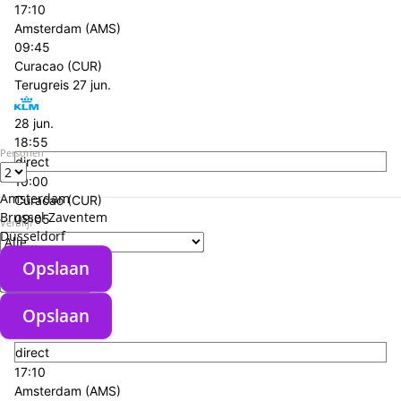
17:10
Amsterdam (AMS)
09:45
Curacao (CUR)
Terugreis
27 jun.
28 jun.
18:55
Personen
direct
10:00
Amsterdam
Curacao (CUR)
Brussel Zaventem
09:05
Verblijf
Düsseldorf
Amsterdam (AMS)
+€ 171,- p.p.
Verzorgingstype
Opslaan
Heenreis
22 jun.
Opslaan
22 jun.
13:25
direct
17:10
Amsterdam (AMS)