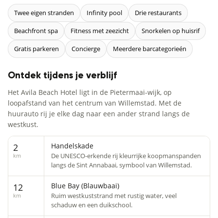
Twee eigen stranden
Infinity pool
Drie restaurants
Beachfront spa
Fitness met zeezicht
Snorkelen op huisrif
Gratis parkeren
Concierge
Meerdere barcategorieén
Ontdek tijdens je verblijf
Het Avila Beach Hotel ligt in de Pietermaai-wijk, op
loopafstand van het centrum van Willemstad. Met de
huurauto rij je elke dag naar een ander strand langs de
westkust.
Handelskade
2
De UNESCO-erkende rij kleurrijke koopmanspanden
km
langs de Sint Annabaai, symbool van Willemstad.
Blue Bay (Blauwbaai)
12
Ruim westkuststrand met rustig water, veel
km
schaduw en een duikschool.