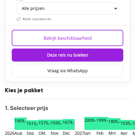
Reset voorkeuren
Bekijk beschikbaarheid
Deze reis nu boeken
Vraag via WhatsApp
Kies je pakket
1. Selecteer prijs
2009,-
1999,-
1909,-
1805,-
1679,-
1595,-
1575,-
1535,-
1515,-
1
2026
Aug
Sep
Okt
Nov
Dec
2027
Jan
Feb
Mrt
Apr