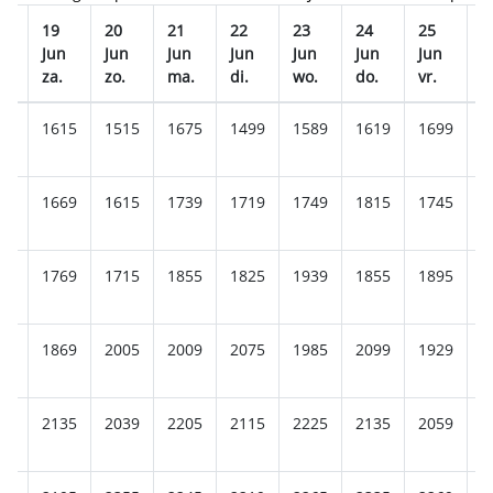
19
20
21
22
23
24
25
2
n
Jun
Jun
Jun
Jun
Jun
Jun
Jun
J
za.
zo.
ma.
di.
wo.
do.
vr.
z
15
1615
1515
1675
1499
1589
1619
1699
1
45
1669
1615
1739
1719
1749
1815
1745
1
29
1769
1715
1855
1825
1939
1855
1895
1
25
1869
2005
2009
2075
1985
2099
1929
1
29
2135
2039
2205
2115
2225
2135
2059
2