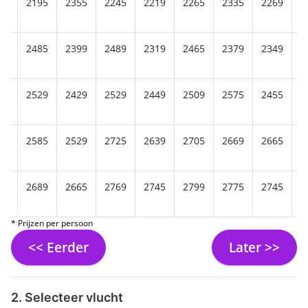
65
2195
2355
2245
2219
2265
2335
2269
2
49
2485
2399
2489
2319
2465
2379
2349
2
19
2529
2429
2529
2449
2509
2575
2455
2
59
2585
2529
2725
2639
2705
2669
2665
2
45
2689
2665
2769
2745
2799
2775
2745
2
* Prijzen per persoon
<< Eerder
Later >>
2. Selecteer vlucht