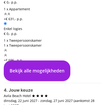
€ 0,- p.p.
1 x Appartement
+€ 631,- p.p.
Enkel logies
€ 0,- p.p.
1 x Tweepersoonskamer
1 x Tweepersoonskamer
+€ 696,- p.p.
Bekijk alle mogelijkheden
Enkel logies
€ 0,- p.p.
4. Jouw keuze
Avila Beach Hotel
dinsdag, 22 juni 2027 - zondag, 27 juni 2027 (aankomst 28