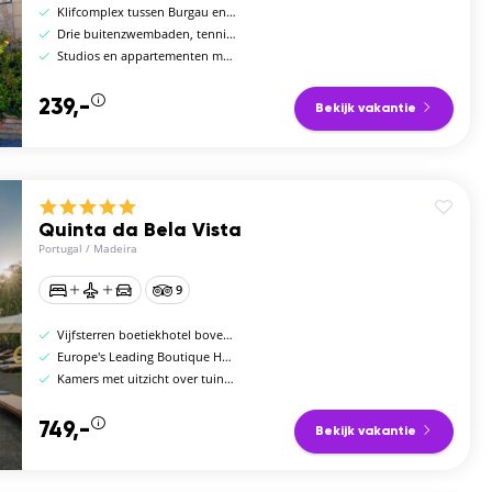
Klifcomplex tussen Burgau en Praia da Luz
Drie buitenzwembaden, tennisbaan en fitnessruimte
Studios en appartementen met kitchenette en terras
239,-
Bekijk vakantie
Quinta da Bela Vista
Portugal
/
Madeira
9
Vijfsterren boetiekhotel boven Funchal
Europe's Leading Boutique Hotel, spa en pianobar
Kamers met uitzicht over tuinen of de baai
749,-
Bekijk vakantie