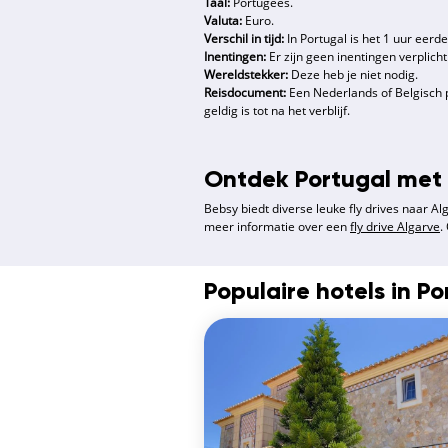
Taal:
Portugees.
Valuta:
Euro.
Verschil in tijd:
In Portugal is het 1 uur eerd
Inentingen:
Er zijn geen inentingen verplich
Wereldstekker:
Deze heb je niet nodig.
Reisdocument:
Een Nederlands of Belgisch pa
geldig is tot na het verblijf.
Ontdek Portugal met
Bebsy biedt diverse leuke fly drives naar Alga
meer informatie over een
fly drive Algarve
.
Populaire hotels in Po