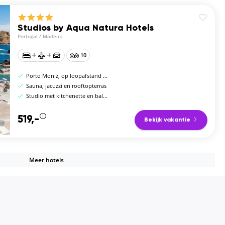
Studios by Aqua Natura Hotels
Portugal
/
Madeira
10
Porto Moniz, op loopafstand van de lavabassins
Sauna, jacuzzi en rooftopterras
Studio met kitchenette en balkon
519,-
Bekijk vakantie
Meer hotels