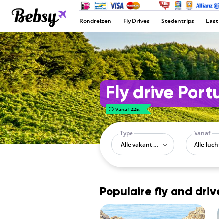
Rondreizen
Fly Drives
Stedentrips
Last
Fly drive Port
Vanaf 225,-
Type
Vanaf
Alle vakantietypes
Populaire fly and driv