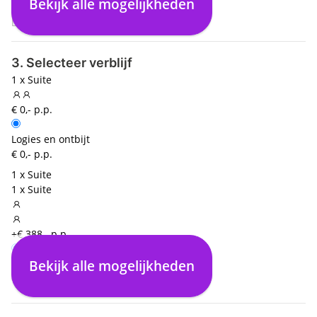
Bekijk alle mogelijkheden
04:25
Dusseldorf (DUS)
3. Selecteer verblijf
1 x Suite
€ 0,- p.p.
Logies en ontbijt
€ 0,- p.p.
1 x Suite
1 x Suite
+€ 388,- p.p.
Bekijk alle mogelijkheden
Logies en ontbijt
€ 0,- p.p.