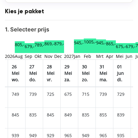
Kies je pakket
1. Selecteer prijs
1005,-
945,-
945,-
879,-
869,-
865,-
805,-
789,-
7
679,-
679,-
675,-
2026
Aug
Sep
Okt
Nov
Dec
2027
Jan
Feb
Mrt
Apr
Mei
Jun
J
26
27
28
29
30
31
01
0
i
Mei
Mei
Mei
Mei
Mei
Mei
Jun
J
wo.
do.
vr.
za.
zo.
ma.
di.
w
5
749
739
725
675
715
739
729
7
5
845
835
845
849
835
855
839
8
9
939
949
929
965
949
965
935
9