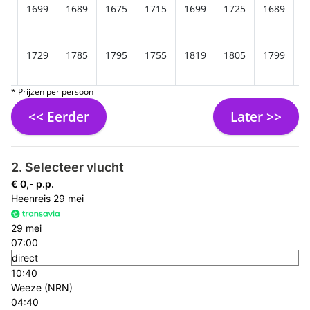
65
1699
1689
1675
1715
1699
1725
1689
1
85
1729
1785
1795
1755
1819
1805
1799
1
* Prijzen per persoon
<< Eerder
Later >>
2. Selecteer vlucht
€ 0,- p.p.
Heenreis
29 mei
29 mei
07:00
direct
10:40
Weeze (NRN)
04:40