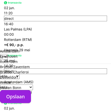
02 jun.
11:20
direct
16:40
Las Palmas (LPA)
00:00
Rotterdam (RTM)
+€ 90,- p.p.
Heenreis
29 mei
Amsterdam
Personen
Eindhoven
29 mei
Rotterdam
14:30
Brussel Zaventem
Verblijf
direct
Brussel Charleroi
18:10
Düsseldorf
Amsterdam (AMS)
Verzorgingstype
Weeze
04:40
Keulen Bonn
Las Palmas (LPA)
Opslaan
Opslaan
Terugreis
02 jun.
02 jun.