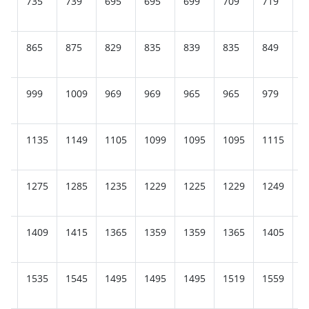
9
735
739
695
695
699
709
719
7
9
865
875
829
835
839
835
849
8
9
999
1009
969
969
965
965
979
9
25
1135
1149
1105
1099
1095
1095
1115
1
55
1275
1285
1235
1229
1225
1229
1249
1
95
1409
1415
1365
1359
1359
1365
1405
1
35
1535
1545
1495
1495
1495
1519
1559
1