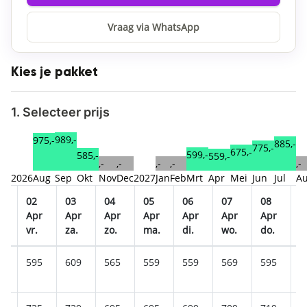
Vraag via WhatsApp
Kies je pakket
1. Selecteer prijs
989,-
975,-
885,-
775,-
675,-
599,-
585,-
559,-
,-
,-
,-
,-
,-
2026
Aug
Sep
Okt
Nov
Dec
2027
Jan
Feb
Mrt
Apr
Mei
Jun
Jul
A
02
03
04
05
06
07
08
0
r
Apr
Apr
Apr
Apr
Apr
Apr
Apr
A
.
vr.
za.
zo.
ma.
di.
wo.
do.
v
9
595
609
565
559
559
569
595
6