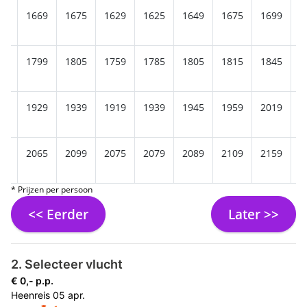
59
1669
1675
1629
1625
1649
1675
1699
1
89
1799
1805
1759
1785
1805
1815
1845
1
19
1929
1939
1919
1939
1945
1959
2019
2
55
2065
2099
2075
2079
2089
2109
2159
2
* Prijzen per persoon
<< Eerder
Later >>
2. Selecteer vlucht
€ 0,- p.p.
Heenreis
05 apr.