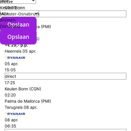
Weeze
08 apr.
Verzorgingstype
Keulen Bonn
09:05
Munster-Osnabruck
direct
Bremen
11:40
Opslaan
Dortmund
Palma de Mallorca (PMI)
02:35
Opslaan
Amsterdam (AMS)
+€ 29,- p.p.
Heenreis
05 apr.
05 apr.
15:05
direct
17:25
Keulen Bonn (CGN)
02:20
Palma de Mallorca (PMI)
Terugreis
08 apr.
08 apr.
06:35