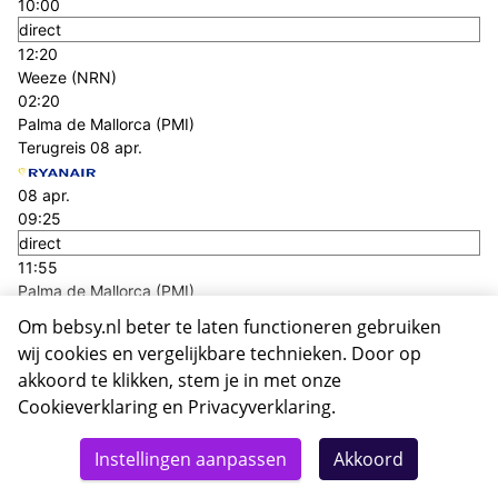
10:00
direct
12:20
Weeze (NRN)
02:20
Palma de Mallorca (PMI)
Terugreis
08 apr.
08 apr.
09:25
direct
11:55
Palma de Mallorca (PMI)
02:30
Om bebsy.nl beter te laten functioneren gebruiken
Weeze (NRN)
wij cookies en vergelijkbare technieken. Door op
+€ 75,- p.p.
akkoord te klikken, stem je in met onze
Heenreis
05 apr.
Cookieverklaring
en
Privacyverklaring
.
05 apr.
09:55
Instellingen aanpassen
Akkoord
direct