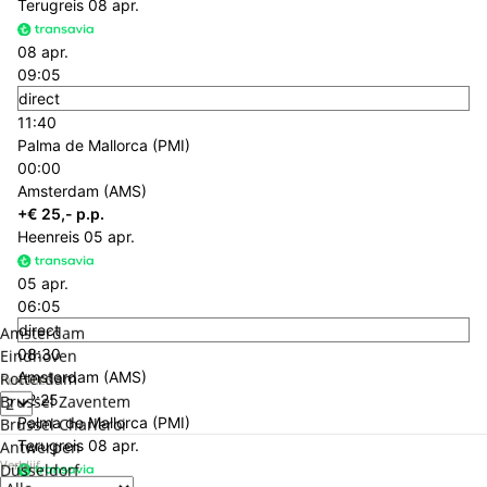
Terugreis
08 apr.
08 apr.
09:05
direct
11:40
Palma de Mallorca (PMI)
00:00
Amsterdam (AMS)
+€ 25,- p.p.
Heenreis
05 apr.
05 apr.
06:05
direct
Amsterdam
08:30
Eindhoven
Amsterdam (AMS)
Rotterdam
Personen
02:25
Brussel Zaventem
Palma de Mallorca (PMI)
Brussel Charleroi
Terugreis
08 apr.
Antwerpen
Verblijf
Düsseldorf