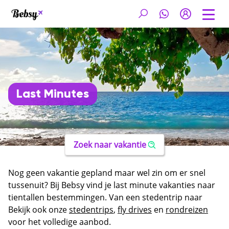
Last Minutes
Zoek naar vakantie
Nog geen vakantie gepland maar wel zin om er snel
tussenuit? Bij Bebsy vind je last minute vakanties naar
tientallen bestemmingen. Van een stedentrip naar
Rome of Barcelona tot een fly drive door Sardinië of
Bekijk ook onze
stedentrips
,
fly drives
en
rondreizen
Madeira. Vertrek binnen een maand en geniet op eigen
voor het volledige aanbod.