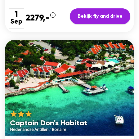
1
Bekijk fly and drive
2279,-
Sep
Captain Don's Habitat
Nederlandse Antillen
/
Bonaire