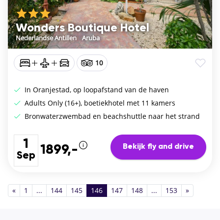
Wonders Boutique Hotel
Nederlandse Antillen
/
Aruba
10
In Oranjestad, op loopafstand van de haven
Adults Only (16+), boetiekhotel met 11 kamers
Bronwaterzwembad en beachshuttle naar het strand
1
Bekijk fly and drive
1899,-
Sep
«
1
...
144
145
146
147
148
...
153
»