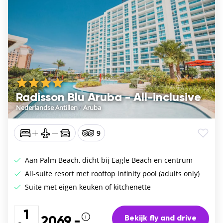
Radisson Blu Aruba - All-inclusive
Nederlandse Antillen
/
Aruba
9
Aan Palm Beach, dicht bij Eagle Beach en centrum
All-suite resort met rooftop infinity pool (adults only)
Suite met eigen keuken of kitchenette
1
Bekijk fly and drive
2069,-