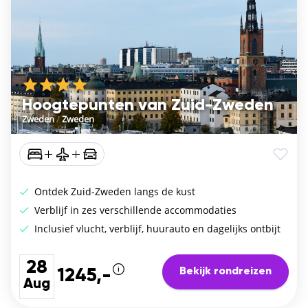
Hoogtepunten van Zuid-Zweden
Zweden
/
Zweden
Ontdek Zuid-Zweden langs de kust
Verblijf in zes verschillende accommodaties
Inclusief vlucht, verblijf, huurauto en dagelijks ontbijt
28
Bekijk rondreizen
1245,-
Aug