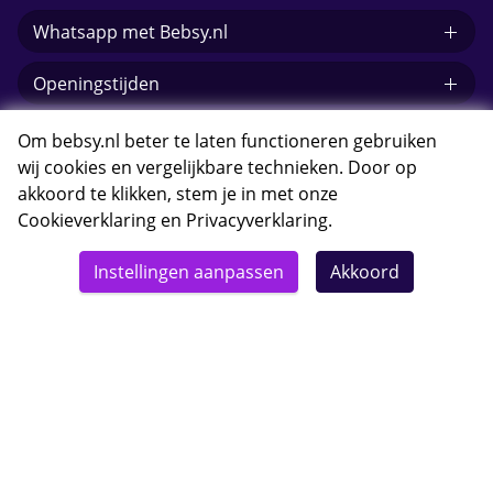
Whatsapp met Bebsy.nl
Openingstijden
E-mail Bebsy.nl
Om bebsy.nl beter te laten functioneren gebruiken
wij cookies en vergelijkbare technieken. Door op
akkoord te klikken, stem je in met onze
Cookieverklaring
en
Privacyverklaring
.
© 2026 Bebsy.nl
Instellingen aanpassen
Akkoord