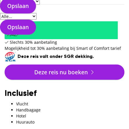
Opslaan
Verzorgingstype
Totaal
7342,-
Opslaan
Totaal
7342,-
Slechts 30% aanbetaling
Mogelijkheid tot 30% aanbetaling bij Smart of Comfort tarief
Deze reis valt onder SGR dekking.
Deze reis nu boeken
Inclusief
Vlucht
Handbagage
Hotel
Huurauto