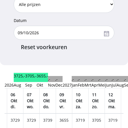
Datum
Reset voorkeuren
3725,-
3705,-
3655,-
,-
,-
,-
,-
,-
,-
,-
,-
,-
,-
,-
2026
Aug
Sep
Okt
Nov
Dec
2027
Jan
Feb
Mrt
Apr
Mei
Jun
Jul
Aug
S
06
07
08
09
10
11
12
1
t
Okt
Okt
Okt
Okt
Okt
Okt
Okt
O
.
di.
wo.
do.
vr.
za.
zo.
ma.
di
09
3729
3729
3739
3655
3719
3705
3719
3