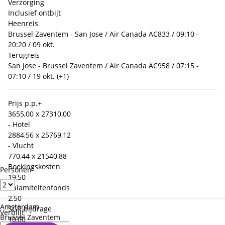
Verzorging
Inclusief ontbijt
Heenreis
Brussel Zaventem - San Jose / Air Canada AC833 / 09:10 -
20:20 / 09 okt.
Terugreis
San Jose - Brussel Zaventem / Air Canada AC958 / 07:15 -
07:10 / 19 okt. (+1)
Prijs p.p.
+
3655,00 x 2
7310,00
- Hotel
2884,56 x 2
5769,12
- Vlucht
770,44 x 2
1540,88
Boekingskosten
Personen
19,50
Calamiteitenfonds
2,50
Amsterdam
SGR bijdrage
Verblijf
Brussel Zaventem
10,00