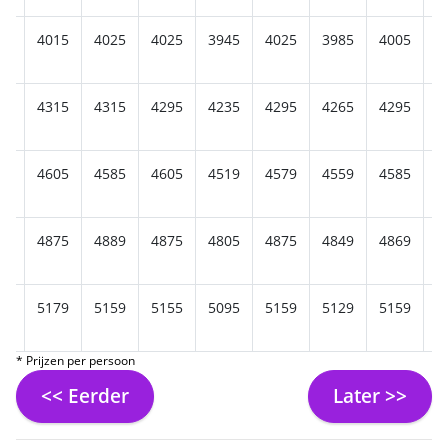
15
4015
4025
4025
3945
4025
3985
4005
4
05
4315
4315
4295
4235
4295
4265
4295
4
05
4605
4585
4605
4519
4579
4559
4585
4
89
4875
4889
4875
4805
4875
4849
4869
4
59
5179
5159
5155
5095
5159
5129
5159
5
* Prijzen per persoon
<< Eerder
Later >>