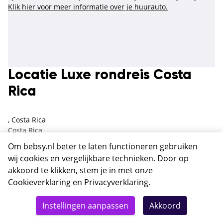
Klik hier voor meer informatie over je huurauto.
Locatie Luxe rondreis Costa
Rica
, Costa Rica
Costa Rica
Om bebsy.nl beter te laten functioneren gebruiken
Bij Wyndham San Jose Herradura kun je genieten van
wij cookies en vergelijkbare technieken. Door op
de nabijheid van de Juan Santamaria Internationale
akkoord te klikken, stem je in met onze
Luchthaven en de Cariari Country Club voor golf en
tennis.
Cookieverklaring
en
Privacyverklaring
.
Arenal Manoa Resort biedt adembenemend uitzicht op
Totaal
de Arenal-vulkaan en toegang tot natuurlijke
Details
Deze reis nu boeken
Instellingen aanpassen
Akkoord
7342,-
warmwaterbronnen.
Mawamba Lodge ligt aan de Tortuguero-kanalen en