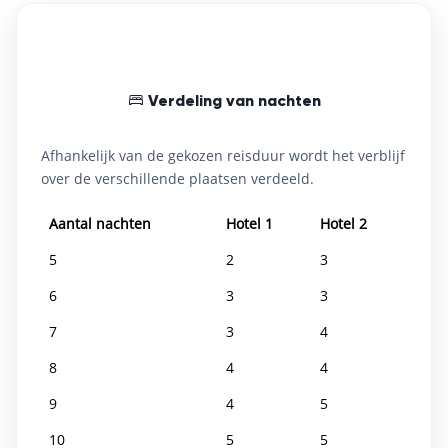
Faciliteiten:
Wellness & spa (behandelingen)
Buitenzwembad
Restaurant
Bar / lounge
Bibliotheek / leesruimte
Verdeling van nachten
Gratis wifi & parkeren
Afhankelijk van de gekozen reisduur wordt het verblijf
over de verschillende plaatsen verdeeld.
Aantal nachten
Hotel 1
Hotel 2
5
2
3
6
3
3
7
3
4
8
4
4
9
4
5
10
5
5