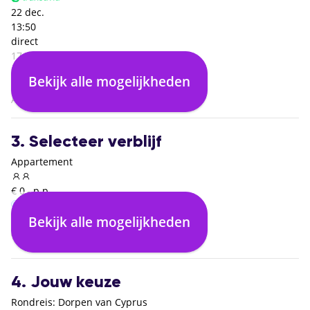
22 dec.
13:50
direct
17:30
Larnaca (LCA)
Bekijk alle mogelijkheden
04:40
Amsterdam (AMS)
3. Selecteer verblijf
Appartement
€ 0,- p.p.
Bekijk alle mogelijkheden
Als in programma
€ 0,- p.p.
4. Jouw keuze
Rondreis: Dorpen van Cyprus