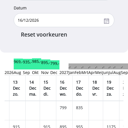
Datum
Reset voorkeuren
985,-
969,-
935,-
895,-
799,-
,-
,-
,-
,-
,-
,-
,-
,-
,-
2026
Aug
Sep
Okt
Nov
Dec
2027
Jan
Feb
Mrt
Apr
Mei
Jun
Jul
Aug
Sep
2
13
14
15
16
17
18
19
20
ec
Dec
Dec
Dec
Dec
Dec
Dec
Dec
De
a.
zo.
ma.
di.
wo.
do.
vr.
za.
zo
799
835
55
915
915
895
955
1175
11