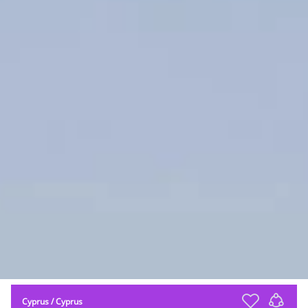
Cyprus
/
Cyprus