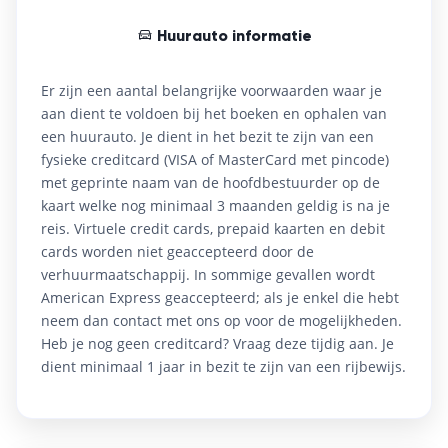
Huurauto informatie
Accommodatie
Accommodatie
Accommodatie
Accommodatie
Accommodatie
Accommodatie
Er zijn een aantal belangrijke voorwaarden waar je
Casale Panayiotis ****
The Library Hotel Wellness Retreat ****
Geen overnachting
aan dient te voldoen bij het boeken en ophalen van
Casale Panayiotis ****
The Library Hotel Wellness Retreat ****
The Library Hotel Wellness Retreat ****
een huurauto. Je dient in het bezit te zijn van een
Vandaag verblijf je opnieuw in dezelfde accommodatie.
The Library Hotel Wellness Retreat **** is een
Vandaag eindigt de rondreis op Cyprus. Afhankelijk van
fysieke creditcard (VISA of MasterCard met pincode)
Vandaag verblijf je opnieuw in dezelfde accommodatie.
kleinschalig wellnesshotel in het charmante dorp
Vandaag verblijf je opnieuw in dezelfde accommodatie.
Vandaag verblijf je opnieuw in dezelfde accommodatie.
de vluchttijd is er nog ruimte voor een laatste koffiestop
met geprinte naam van de hoofdbestuurder op de
Kalavasos. De kamers en suites zijn sfeervol ingericht en
voor vertrek.
Faciliteiten:
kaart welke nog minimaal 3 maanden geldig is na je
ademen rust, met comfortabele details en een intieme
Faciliteiten:
Faciliteiten:
Faciliteiten:
Spa & wellness
2 restaurants
reis. Virtuele credit cards, prepaid kaarten en debit
setting. Het hotel focust op ontspanning: van spa-
Binnen-/buitenzwembad (seizoensgebonden)
Gratis wifi
Spa & wellness
Wellness & spa (behandelingen)
Wellness & spa (behandelingen)
2 restaurants
Buitenzwembad
Buitenzwembad
cards worden niet geaccepteerd door de
momenten en een verfrissende duik tot rustig lezen in
Airconditioning / verwarming
Binnen-/buitenzwembad (seizoensgebonden)
Restaurant
Restaurant
Bar / lounge
Bar / lounge
Bibliotheek / leesruimte
Bibliotheek / leesruimte
Gratis wifi
verhuurmaatschappij. In sommige gevallen wordt
de bibliotheek. Door de centrale ligging in het zuiden
Parkeermogelijkheden in de omgeving
Airconditioning / verwarming
Gratis wifi & parkeren
Gratis wifi & parkeren
American Express geaccepteerd; als je enkel die hebt
van het eiland liggen traditionele dorpen en
Parkeermogelijkheden in de omgeving
neem dan contact met ons op voor de mogelijkheden.
kustplaatsen binnen handbereik, terwijl je terugkeert
Heb je nog geen creditcard? Vraag deze tijdig aan. Je
naar een adults-only sfeer waar je echt kunt opladen.
dient minimaal 1 jaar in bezit te zijn van een rijbewijs.
3, Anexartisias Street, 7733 Kalavasos, Cyprus
96 km • ca. 1,8 uur rijden vanaf de vorige bestemming
Gratis privéparkeren