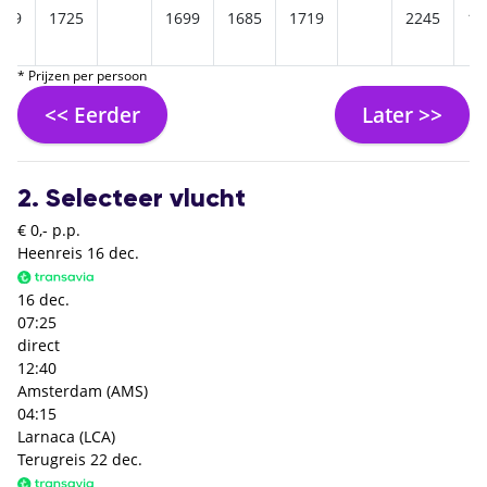
749
1725
1699
1685
1719
2245
18
* Prijzen per persoon
<< Eerder
Later >>
2. Selecteer vlucht
€ 0,- p.p.
Heenreis
16 dec.
16 dec.
07:25
direct
12:40
Amsterdam (AMS)
04:15
Larnaca (LCA)
Terugreis
22 dec.