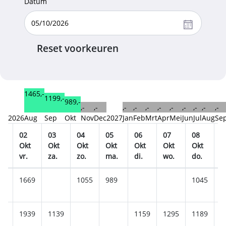
Datum
Reset voorkeuren
1465,-
1199,-
989,-
,-
,-
,-
,-
,-
,-
,-
,-
,-
,-
,-
2026
Aug
Sep
Okt
Nov
Dec
2027
Jan
Feb
Mrt
Apr
Mei
Jun
Jul
Aug
Se
02
03
04
05
06
07
08
0
t
Okt
Okt
Okt
Okt
Okt
Okt
Okt
O
.
vr.
za.
zo.
ma.
di.
wo.
do.
v
35
1669
1055
989
1045
1
49
1939
1139
1159
1295
1189
1