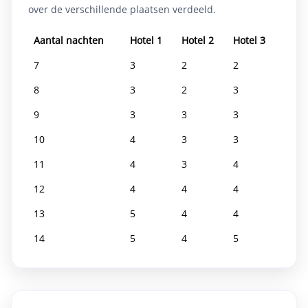
over de verschillende plaatsen verdeeld.
Faciliteiten:
Aantal nachten
Hotel 1
Hotel 2
Hotel 3
Gratis wifi
Airconditioning
Buitenzwembad (seizoensgebonden)
7
3
2
2
Bar & terras met zeezicht
24-uursreceptie
Ontbijtbuffet (ook glutenvrij)
8
3
2
3
9
3
3
3
10
4
3
3
11
4
3
4
12
4
4
4
13
5
4
4
14
5
4
5