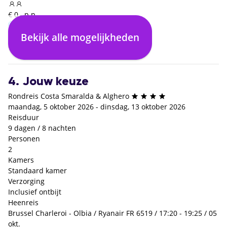
€ 0,- p.p.
Bekijk alle mogelijkheden
Inclusief ontbijt
€ 0,- p.p.
4. Jouw keuze
Rondreis Costa Smaralda & Alghero
maandag, 5 oktober 2026 - dinsdag, 13 oktober 2026
Reisduur
9 dagen / 8 nachten
Personen
2
Kamers
Standaard kamer
Verzorging
Inclusief ontbijt
Heenreis
Brussel Charleroi - Olbia / Ryanair FR 6519 / 17:20 - 19:25 / 05
okt.