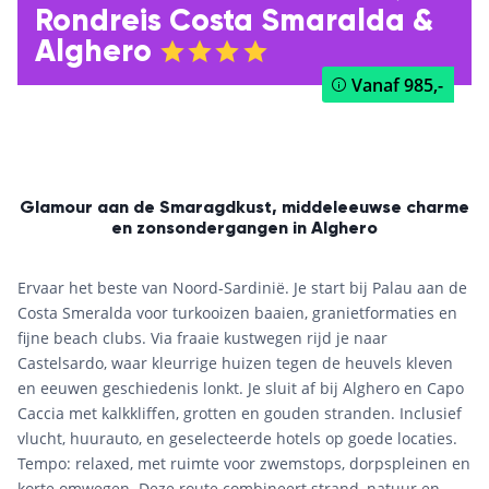
Rondreis Costa Smaralda &
Alghero
Vanaf
985,-
Glamour aan de Smaragdkust, middeleeuwse charme
en zonsondergangen in Alghero
Ervaar het beste van Noord-Sardinië. Je start bij Palau aan de
Costa Smeralda voor turkooizen baaien, granietformaties en
fijne beach clubs. Via fraaie kustwegen rijd je naar
Castelsardo, waar kleurrige huizen tegen de heuvels kleven
en eeuwen geschiedenis lonkt. Je sluit af bij Alghero en Capo
Caccia met kalkkliffen, grotten en gouden stranden. Inclusief
vlucht, huurauto, en geselecteerde hotels op goede locaties.
Tempo: relaxed, met ruimte voor zwemstops, dorpspleinen en
korte omwegen. Deze route combineert strand, natuur en