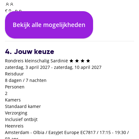
€ 0,- p.p.
Bekijk alle mogelijkheden
Inclusief ontbijt
€ 0,- p.p.
4. Jouw keuze
Rondreis kleinschalig Sardinië
zaterdag, 3 april 2027 - zaterdag, 10 april 2027
Reisduur
8 dagen / 7 nachten
Personen
2
Kamers
Standaard kamer
Verzorging
Inclusief ontbijt
Heenreis
Amsterdam - Olbia / EasyJet Europe EC7817 / 17:15 - 19:30 /
03 apr.