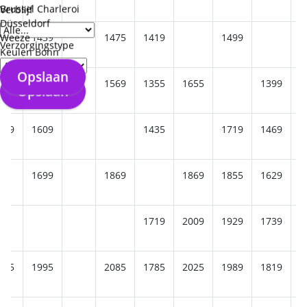
Brussel Charleroi
Verblijf
Düsseldorf
Weeze
1439
1475
1419
1499
1
Verzorgingstype
Keulen Bonn
Opslaan
1575
1569
1355
1655
1399
1
Opslaan
479
1609
1435
1719
1469
1
1699
1869
1869
1855
1629
1
1719
2009
1929
1739
825
1995
2085
1785
2025
1989
1819
1