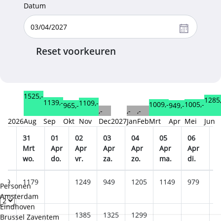
Datum
Reset voorkeuren
1525,-
1285,
1139,-
1109,-
1009,-
1005,-
965,-
949,-
,-
,-
,-
2026
Aug
Sep
Okt
Nov
Dec
2027
Jan
Feb
Mrt
Apr
Mei
Jun
0
31
01
02
03
04
05
06
0
rt
Mrt
Apr
Apr
Apr
Apr
Apr
Apr
A
i.
wo.
do.
vr.
za.
zo.
ma.
di.
w
009
1179
1249
949
1205
1149
979
9
Personen
Amsterdam
Eindhoven
1385
1325
1299
Brussel Zaventem