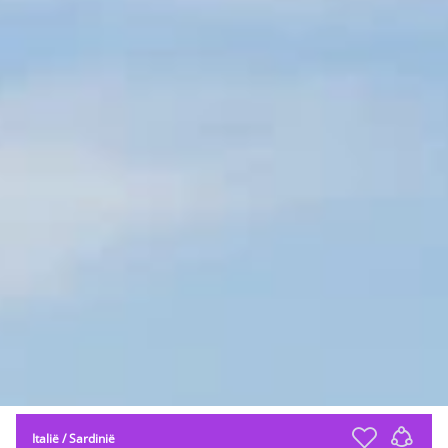
Italië
/
Sardinië