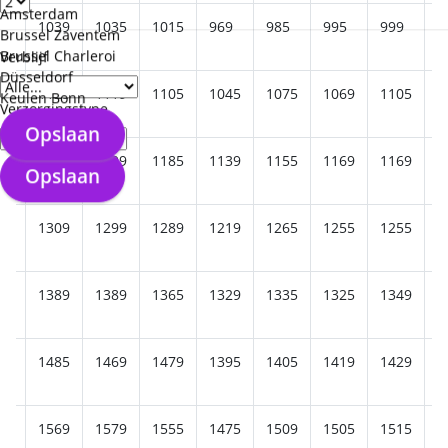
Amsterdam
69
1039
1035
1015
969
985
995
999
9
Brussel Zaventem
Brussel Charleroi
Verblijf
Düsseldorf
75
1125
1119
1105
1045
1075
1069
1105
1
Keulen Bonn
Verzorgingstype
Opslaan
49
1205
1209
1185
1139
1155
1169
1169
1
Opslaan
35
1309
1299
1289
1219
1265
1255
1255
1
45
1389
1389
1365
1329
1335
1325
1349
1
25
1485
1469
1479
1395
1405
1419
1429
1
25
1569
1579
1555
1475
1509
1505
1515
1