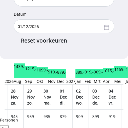
Datum
Reset voorkeuren
1439,-
1215,-
1159,-
1
1099,-
1015,-
919,-
919,-
909,-
889,-
879,-
2026
Aug
Sep
Okt
Nov
Dec
2027
Jan
Feb
Mrt
Apr
Mei
J
28
29
30
01
02
03
04
0
v
Nov
Nov
Nov
Dec
Dec
Dec
Dec
D
za.
zo.
ma.
di.
wo.
do.
vr.
z
9
945
959
935
879
909
899
919
8
Personen