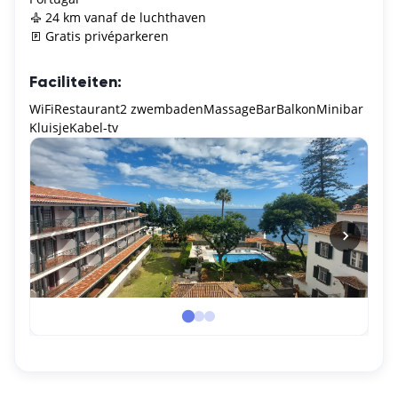
24 km vanaf de luchthaven
Gratis privéparkeren
Faciliteiten:
WiFi
Restaurant
2 zwembaden
Massage
Bar
Balkon
Minibar
Kluisje
Kabel-tv