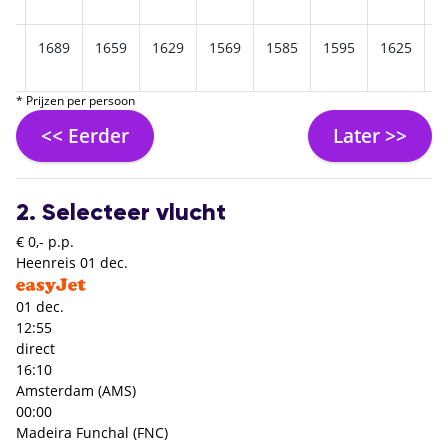
09
1689
1659
1629
1569
1585
1595
1625
1
* Prijzen per persoon
<< Eerder
Later >>
2. Selecteer vlucht
€ 0,- p.p.
Heenreis
01 dec.
01 dec.
12:55
direct
16:10
Amsterdam (AMS)
00:00
Madeira Funchal (FNC)