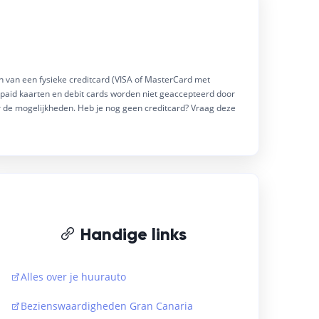
vard
bij de kust
gán
 Tejeda
ijn van een fysieke creditcard (VISA of MasterCard met
epaid kaarten en debit cards worden niet geaccepteerd door
 de mogelijkheden. Heb je nog geen creditcard? Vraag deze
uitenzwembaden. De lichte kamers
nder Los Guayres (bekroond met een
n diverse behandelingen zoals
Mogán.
eren
eren
ffetrestaurant & bars
ffetrestaurant & bars
ffetrestaurant & bars
Handige links
ffetrestaurant & bars
Alles over je huurauto
Bezienswaardigheden Gran Canaria