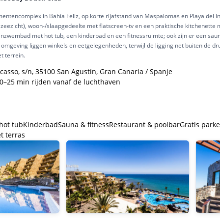
ntencomplex in Bahía Feliz, op korte rijafstand van Maspalomas en Playa del In
 zeezicht), woon-/slaapgedeelte met flatscreen-tv en een praktische kitchenette 
tenzwembad met hot tub, een kinderbad en een fitnessruimte; ook zijn er een saun
 omgeving liggen winkels en eetgelegenheden, terwijl de ligging net buiten de dru
t terrein.
casso, s/n, 35100 San Agustín, Gran Canaria / Spanje
20–25 min rijden vanaf de luchthaven
hot tub
Kinderbad
Sauna & fitness
Restaurant & poolbar
Gratis park
 terras