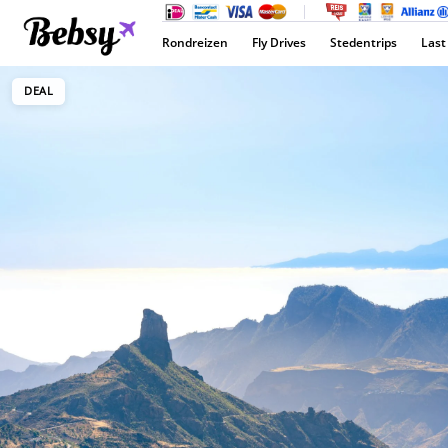
Rondreizen
Fly Drives
Stedentrips
Last
DEAL