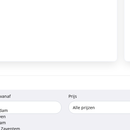
 vanaf
Prijs
rdam
ven
dam
l Zaventem