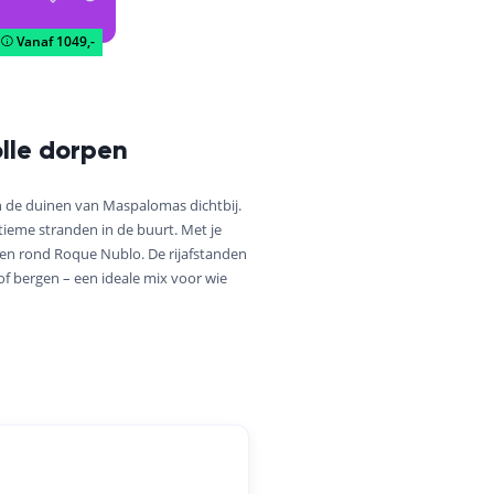
Vanaf
1049,-
olle dorpen
en de duinen van Maspalomas dichtbij.
tieme stranden in de buurt. Met je
gen rond Roque Nublo. De rijafstanden
of bergen – een ideale mix voor wie