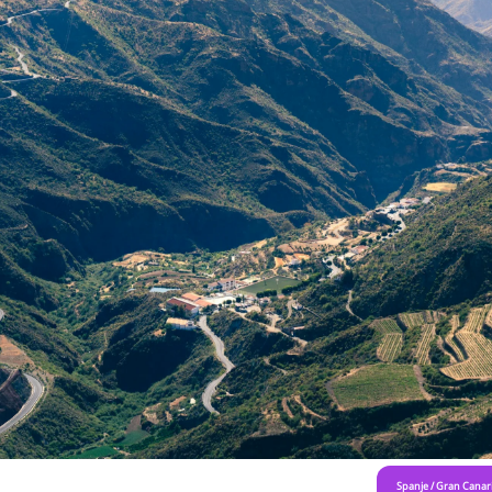
Spanje
/
Gran Canar