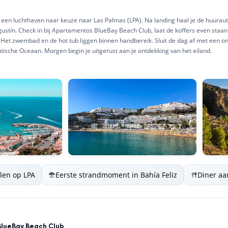
 een luchthaven naar keuze naar Las Palmas (LPA). Na landing haal je de huurauto o
gustín. Check in bij Apartamentos BlueBay Beach Club, laat de koffers even staa
k? Het zwembad en de hot tub liggen binnen handbereik. Sluit de dag af met een 
ntische Oceaan. Morgen begin je uitgerust aan je ontdekking van het eiland.
len op LPA
Eerste strandmoment in Bahía Feliz
Diner aa
e
lueBay Beach Club