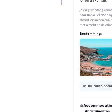
Vertrek / huis
Je vliegt vandaag vanaf
naar Bahía Feliz/San A
strand. Zin in een dui
met uitzicht op de Atla
Bestemming:
Huurauto opha
Accommodati
Apartamentos B