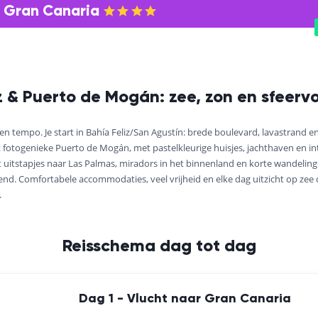
s Gran Canaria
z & Puerto de Mogán: zee, zon en sfeerv
 tempo. Je start in Bahía Feliz/San Agustín: brede boulevard, lavastrand 
t fotogenieke Puerto de Mogán, met pastelkleurige huisjes, jachthaven en in
t uitstapjes naar Las Palmas, miradors in het binnenland en korte wandelin
kend. Comfortabele accommodaties, veel vrijheid en elke dag uitzicht op zee 
.
Reisschema dag tot dag
Dag 1 - Vlucht naar Gran Canaria