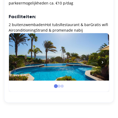
parkeermogelijkheden ca. €10 p/dag
Faciliteiten:
2 buitenzwembaden
Hot tubs
Restaurant & bar
Gratis wifi
Airconditioning
Strand & promenade nabij