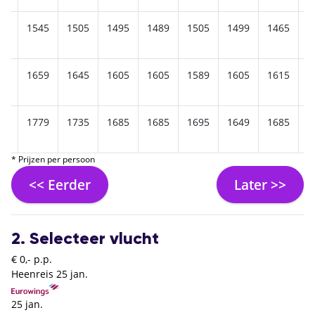
59
1545
1505
1495
1489
1505
1499
1465
1
79
1659
1645
1605
1605
1589
1605
1615
1
79
1779
1735
1685
1685
1695
1649
1685
1
* Prijzen per persoon
<< Eerder
Later >>
2. Selecteer vlucht
€ 0,- p.p.
Heenreis
25 jan.
25 jan.