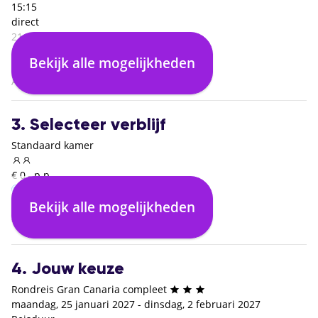
15:15
direct
21:00
Las Palmas (LPA)
Bekijk alle mogelijkheden
04:45
Amsterdam (AMS)
3. Selecteer verblijf
Standaard kamer
€ 0,- p.p.
Bekijk alle mogelijkheden
Inclusief ontbijt
€ 0,- p.p.
4. Jouw keuze
Rondreis Gran Canaria compleet
maandag, 25 januari 2027 - dinsdag, 2 februari 2027