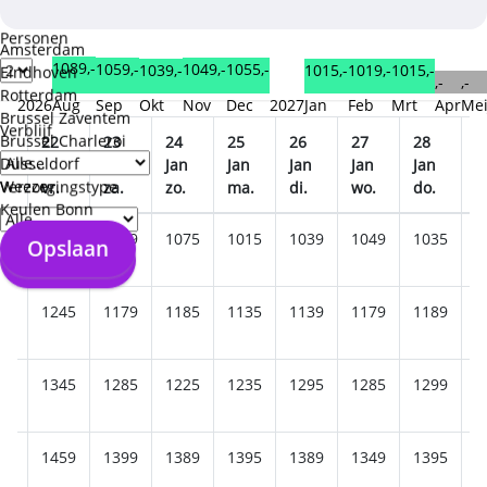
Personen
Amsterdam
1089,-
1059,-
1055,-
1049,-
1039,-
1019,-
1015,-
1015,-
Eindhoven
,-
,-
Rotterdam
2026
Aug
Sep
Okt
Nov
Dec
2027
Jan
Feb
Mrt
Apr
Me
Brussel Zaventem
Verblijf
Brussel Charleroi
22
23
24
25
26
27
28
2
Düsseldorf
n
Jan
Jan
Jan
Jan
Jan
Jan
Jan
J
Weeze
Verzorgingstype
.
vr.
za.
zo.
ma.
di.
wo.
do.
v
Keulen Bonn
45
1119
1109
1075
1015
1039
1049
1035
1
Opslaan
Opslaan
79
1245
1179
1185
1135
1139
1179
1189
1
99
1345
1285
1225
1235
1295
1285
1299
1
59
1459
1399
1389
1395
1389
1349
1395
1